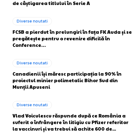
de câștigarea titlului în Serie A
Diverse noutati
FCSB a pierdut în prelungiri în fața FK Auda și se
pregătește pentru o revenire dificilă în
Conference…
Diverse noutati
Canadienii își măresc participația la 90% în
proiectul minier polimetalic Bihor Sud din
Munții Apuseni
Diverse noutati
Vlad Voiculescu răspunde după ce România a
suferit o înfrângere în litigiu cu Pfizer referitor
la vaccinuri și va trebui să achite 600 de...