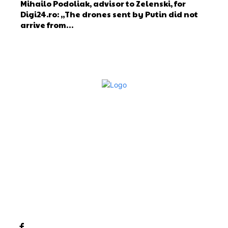
Mihailo Podoliak, advisor to Zelenski, for
Digi24.ro: „The drones sent by Putin did not
arrive from…
Bun venit la Sroscas.ro
Sroscas.ro un site de știri / blog de noutăți, dedicat
diseminării de informații și actualități. Acesta oferă articole,
reportaje și analize pe teme diverse, de la evenimente
curente la subiecte specifice de interes. Este un spațiu
digital pentru informare și educație. Contactati-ne oricand
la adresa: contact@sroscas.ro