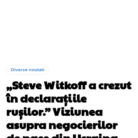
Diverse noutati
„Steve Witkoff a crezut
în declarațiile
rușilor.” Viziunea
asupra negocierilor
de pace din Ucraina,