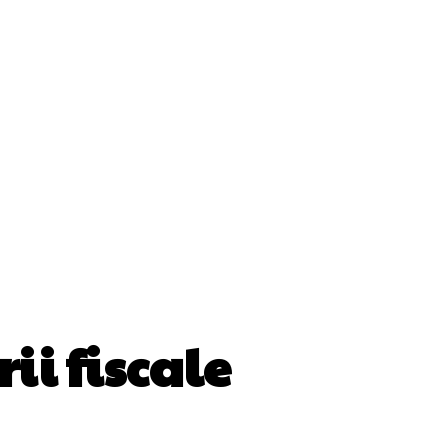
ii
Cultura Si Entertainment
Diverse Noutati
Sănătate / Hobby
Tech
ii fiscale