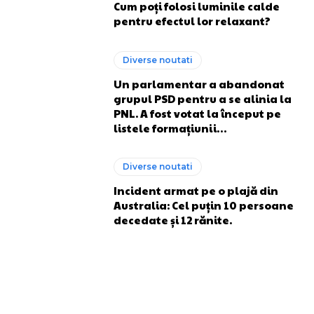
Cum poți folosi luminile calde
pentru efectul lor relaxant?
Diverse noutati
Un parlamentar a abandonat
grupul PSD pentru a se alinia la
PNL. A fost votat la început pe
listele formațiunii…
Diverse noutati
Incident armat pe o plajă din
Australia: Cel puțin 10 persoane
decedate și 12 rănite.