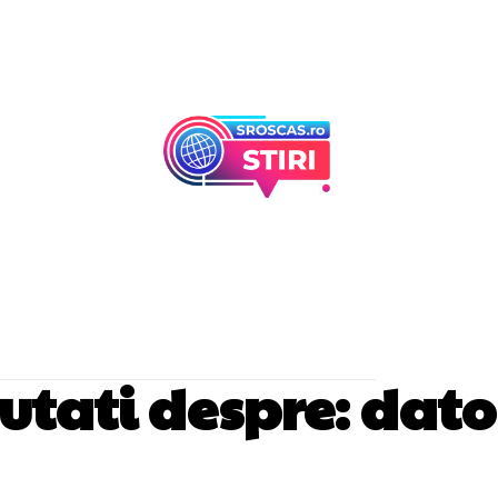
Afaceri Si Industr
Home & Deco
noutati despre:
dator