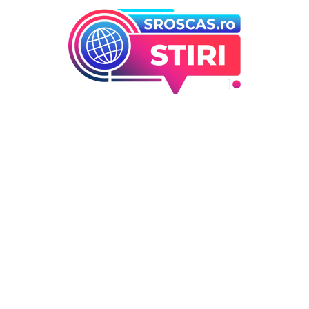
orii
Ultimele articole
Ucraina efectuează evacuare
 industrii
sute de familii din Kramator
i Entertainment
„Este o hotărâre greu de luat
outati
esențială”
Deco
DIVERSE NOUTATI
5 august 2026
 / Hobby
Sorin Blejnar, incriminat pen
trafic de influență, având
susținerea Curții de Apel Bucu
în pofida ultimei hotărâri a 