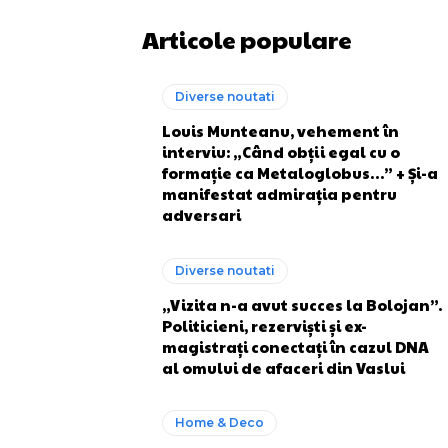
Articole populare
Diverse noutati
Louis Munteanu, vehement în
interviu: „Când obții egal cu o
formație ca Metaloglobus…” + Și-a
manifestat admirația pentru
adversari
Diverse noutati
„Vizita n-a avut succes la Bolojan”.
Politicieni, rezerviști și ex-
magistrați conectați în cazul DNA
al omului de afaceri din Vaslui
Home & Deco