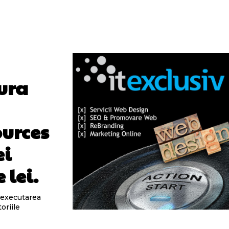
ura
ources
ei
 lei.
ă executarea
oriile