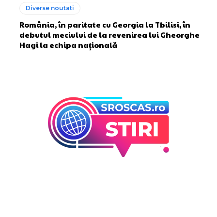
Diverse noutati
România, în paritate cu Georgia la Tbilisi, în
debutul meciului de la revenirea lui Gheorghe
Hagi la echipa națională
Bun venit la Sroscas.ro
Sroscas.ro un site de știri / blog de noutăți, dedicat
diseminării de informații și actualități. Acesta oferă articole,