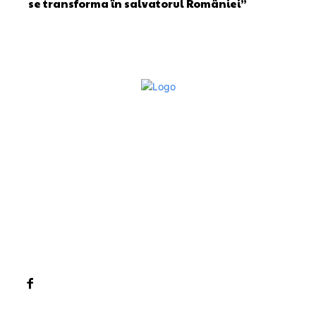
se transforma în salvatorul României”
Bun venit la Sroscas.ro
Sroscas.ro un site de știri / blog de noutăți, dedicat
diseminării de informații și actualități. Acesta oferă articole,
reportaje și analize pe teme diverse, de la evenimente
curente la subiecte specifice de interes. Este un spațiu
digital pentru informare și educație. Contactati-ne oricand
la adresa: contact@sroscas.ro