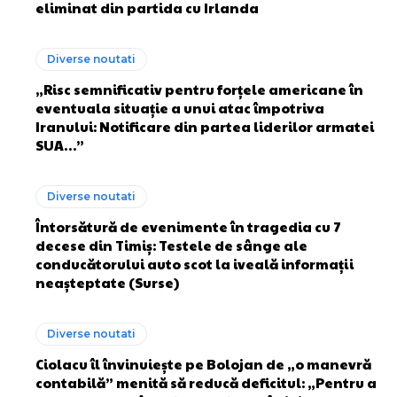
eliminat din partida cu Irlanda
Diverse noutati
„Risc semnificativ pentru forțele americane în
eventuala situație a unui atac împotriva
Iranului: Notificare din partea liderilor armatei
SUA…”
Diverse noutati
Întorsătură de evenimente în tragedia cu 7
decese din Timiș: Testele de sânge ale
conducătorului auto scot la iveală informații
neașteptate (Surse)
Diverse noutati
Ciolacu îl învinuiește pe Bolojan de „o manevră
contabilă” menită să reducă deficitul: „Pentru a