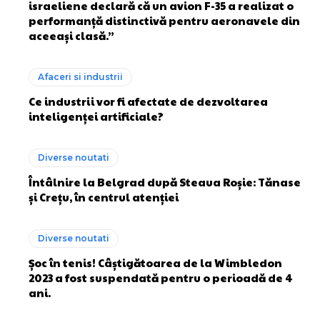
israeliene declară că un avion F-35 a realizat o
performanță distinctivă pentru aeronavele din
aceeași clasă.”
Afaceri si industrii
Ce industrii vor fi afectate de dezvoltarea
inteligenței artificiale?
Diverse noutati
Întâlnire la Belgrad după Steaua Roșie: Tănase
și Crețu, în centrul atenției
Diverse noutati
Șoc în tenis! Câștigătoarea de la Wimbledon
2023 a fost suspendată pentru o perioadă de 4
ani.