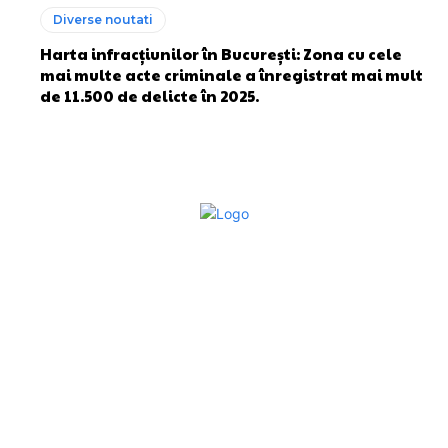
Diverse noutati
Harta infracțiunilor în București: Zona cu cele
mai multe acte criminale a înregistrat mai mult
de 11.500 de delicte în 2025.
Bun venit la Sroscas.ro
Sroscas.ro un site de știri / blog de noutăți, dedicat
diseminării de informații și actualități. Acesta oferă articole,
reportaje și analize pe teme diverse, de la evenimente
curente la subiecte specifice de interes. Este un spațiu
digital pentru informare și educație. Contactati-ne oricand
la adresa: contact@sroscas.ro