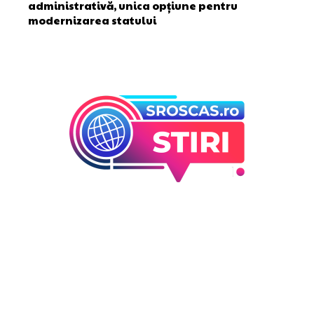
administrativă, unica opțiune pentru
modernizarea statului
Bun venit la Sroscas.ro
Sroscas.ro un site de știri / blog de noutăți, dedicat
diseminării de informații și actualități. Acesta oferă articole,
reportaje și analize pe teme diverse, de la evenimente
curente la subiecte specifice de interes. Este un spațiu