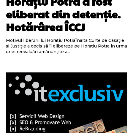
Horațiu Potra a fost
eliberat din detenție.
Hotărârea ÎCCJ
Motivul liberării lui Horațiu PotraÎnalta Curte de Casație
și Justiție a decis să îl elibereze pe Horațiu Potra în urma
unei reevaluări amănunțite a...