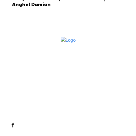
Anghel Damian
Bun venit la Sroscas.ro
Sroscas.ro un site de știri / blog de noutăți, dedicat
diseminării de informații și actualități. Acesta oferă articole,
reportaje și analize pe teme diverse, de la evenimente
curente la subiecte specifice de interes. Este un spațiu
digital pentru informare și educație. Contactati-ne oricand
la adresa: contact@sroscas.ro