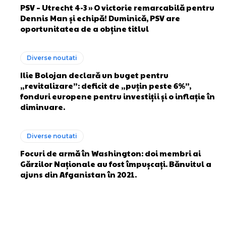
PSV – Utrecht 4-3 » O victorie remarcabilă pentru
Dennis Man și echipă! Duminică, PSV are
oportunitatea de a obține titlul
Diverse noutati
Ilie Bolojan declară un buget pentru
„revitalizare”: deficit de „puțin peste 6%”,
fonduri europene pentru investiții și o inflație în
diminuare.
Diverse noutati
Focuri de armă în Washington: doi membri ai
Gărzilor Naționale au fost împușcați. Bănuitul a
ajuns din Afganistan în 2021.