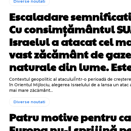
Diverse noutati
Escaladare semnificat
Cu consimțământul SU
Israelul a atacat cel m
vast zăcământ de gaz
naturale din lume. Es
Contextul geopolitic al ataculuiÎntr-o perioadă de creștere
în Orientul Mijlociu, alegerea Israelului de a lansa un atac
mai mare zăcământ...
Diverse noutati
Patru motive pentru ca
Europa nu-l sprijină p