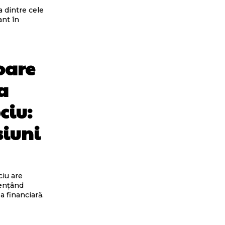
a dintre cele
ant în
oare
la
ciu:
siuni
ciu are
uențând
a financiară.