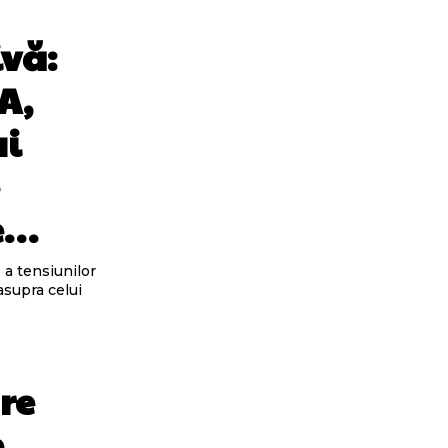
ivă:
A,
ai
e
te…
 a tensiunilor
 asupra celui
re
e