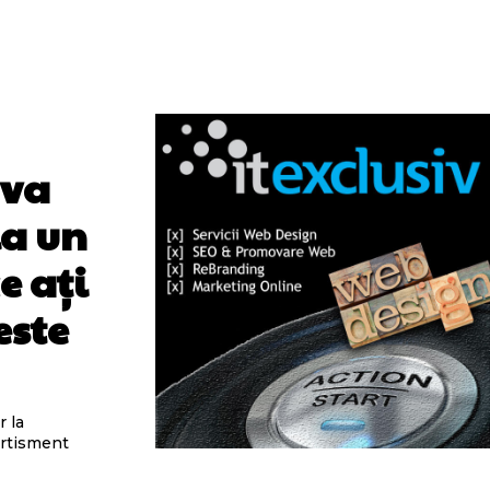
 va
la un
e ați
este
r la
ertisment
.