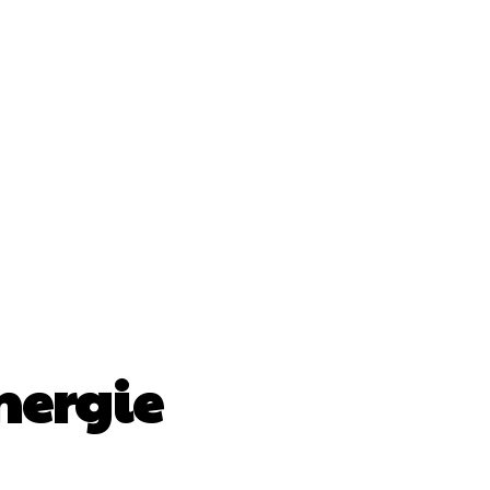
ii
Cultura Si Entertainment
Diverse Noutati
Sănătate / Hobby
Tech
nergie