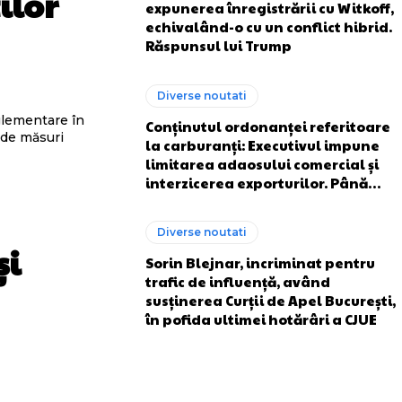
ilor
expunerea înregistrării cu Witkoff,
echivalând-o cu un conflict hibrid.
Răspunsul lui Trump
Diverse noutati
glementare în
Conținutul ordonanței referitoare
 de măsuri
la carburanți: Executivul impune
limitarea adaosului comercial și
interzicerea exporturilor. Până…
Diverse noutati
și
Sorin Blejnar, incriminat pentru
trafic de influență, având
susținerea Curții de Apel București,
în pofida ultimei hotărâri a CJUE