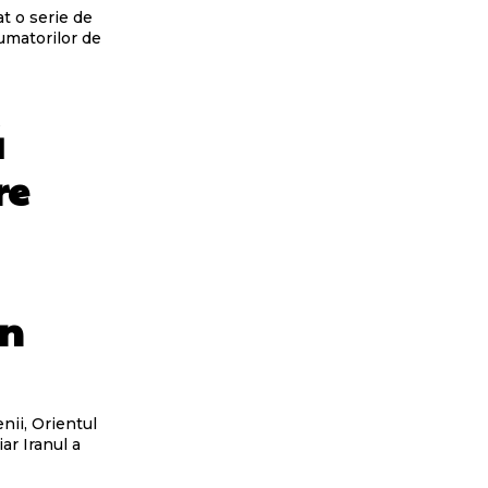
t o serie de
umatorilor de
ă
re
în
enii, Orientul
ar Iranul a