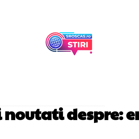
Afaceri Si Industr
Home & Deco
si noutati despre:
e