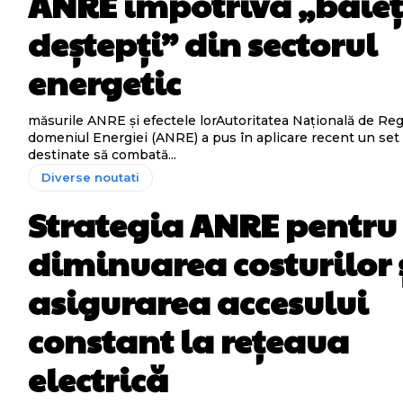
ANRE împotriva „băieț
deștepți” din sectorul
energetic
măsurile ANRE și efectele lorAutoritatea Națională de Re
domeniul Energiei (ANRE) a pus în aplicare recent un set
destinate să combată...
Diverse noutati
Strategia ANRE pentru
diminuarea costurilor 
asigurarea accesului
constant la rețeaua
electrică