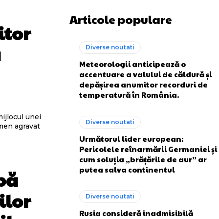
Articole populare
itor
a
Diverse noutati
Meteorologii anticipează o
accentuare a valului de căldură și
depășirea anumitor recorduri de
temperatură în România.
ijlocul unei
Diverse noutati
omen agravat
Următorul lider european:
Pericolele reînarmării Germaniei și
cum soluția „brățările de aur” ar
putea salva continentul
pă
ilor
Diverse noutati
Rusia consideră inadmisibilă