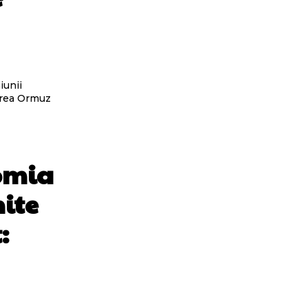
iunii
oarea Ormuz
omia
nite
: