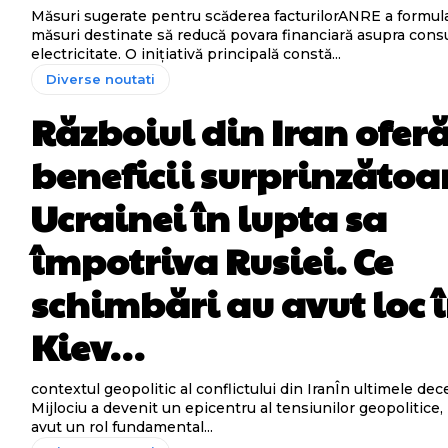
Măsuri sugerate pentru scăderea facturilorANRE a formula
măsuri destinate să reducă povara financiară asupra cons
electricitate. O inițiativă principală constă...
Diverse noutati
Războiul din Iran ofer
beneficii surprinzătoa
Ucrainei în lupta sa
împotriva Rusiei. Ce
schimbări au avut loc 
Kiev…
contextul geopolitic al conflictului din IranÎn ultimele dec
Mijlociu a devenit un epicentru al tensiunilor geopolitice, i
avut un rol fundamental...