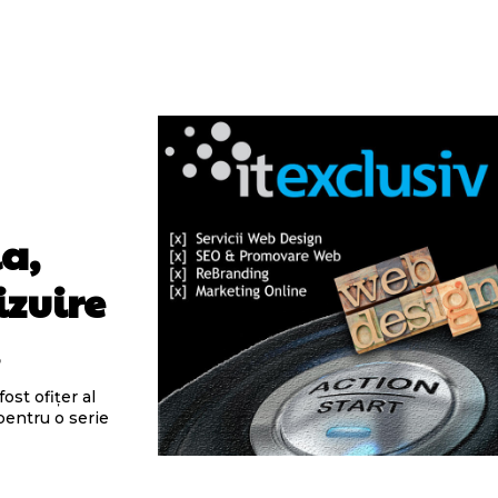
ia,
izuire
.
st ofițer al
 pentru o serie