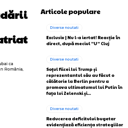
Articole populare
adării
Diverse noutati
atriat
Exclusiv | Nu l-a iertat! Reacție în
direct, după meciul ”U” Cluj
Diverse noutati
ubai ca
Soțul fiicei lui Trump și
din România,
reprezentantul său au făcut o
călătorie la Berlin pentru a
promova ultimatumul lui Putin în
fața lui Zelenski și...
Diverse noutati
Reducerea deficitului bugetar
evidențiază eficiența strategiilor