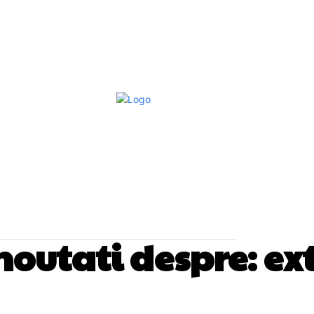
Afaceri Si Industrii
Home & Deco
S
i noutati despre:
ex