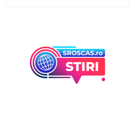
Bun venit la Sroscas.ro
Sroscas.ro un site de știri / blog de noutăți, dedicat
diseminării de informații și actualități. Acesta oferă articole,
reportaje și analize pe teme diverse, de la evenimente
curente la subiecte specifice de interes. Este un spațiu