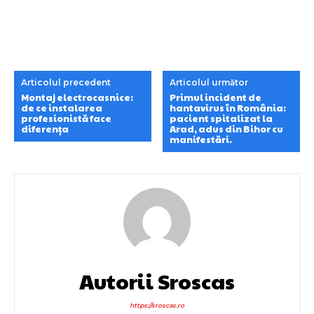
Articolul precedent
Articolul următor
Montaj electrocasnice:
Primul incident de
de ce instalarea
hantavirus în România:
profesionistă face
pacient spitalizat la
diferența
Arad, adus din Bihor cu
manifestări.
Autorii Sroscas
https://sroscas.ro