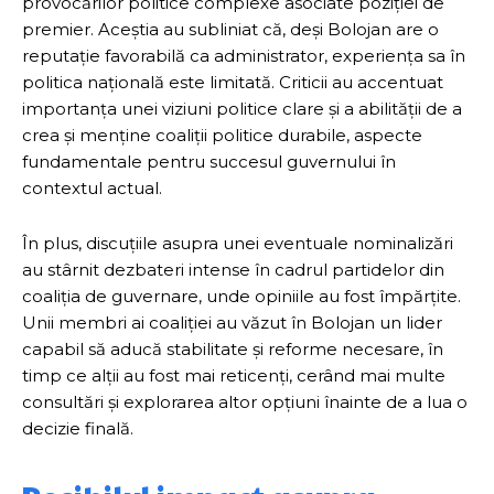
provocărilor politice complexe asociate poziției de
premier. Aceștia au subliniat că, deși Bolojan are o
reputație favorabilă ca administrator, experiența sa în
politica națională este limitată. Criticii au accentuat
importanța unei viziuni politice clare și a abilității de a
crea și menține coaliții politice durabile, aspecte
fundamentale pentru succesul guvernului în
contextul actual.
În plus, discuțiile asupra unei eventuale nominalizări
au stârnit dezbateri intense în cadrul partidelor din
coaliția de guvernare, unde opiniile au fost împărțite.
Unii membri ai coaliției au văzut în Bolojan un lider
capabil să aducă stabilitate și reforme necesare, în
timp ce alții au fost mai reticenți, cerând mai multe
consultări și explorarea altor opțiuni înainte de a lua o
decizie finală.