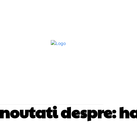
Afaceri Si Industrii
Home & Deco
S
i noutati despre:
h