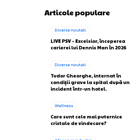
Articole populare
Diverse noutati
LIVE PSV – Excelsior, începerea
carierei lui Dennis Man în 2026
Diverse noutati
Tudor Gheorghe, internat în
condiții grave la spital după un
incident într-un hotel.
Wellness
Care sunt cele mai puternice
cristale de vindecare?