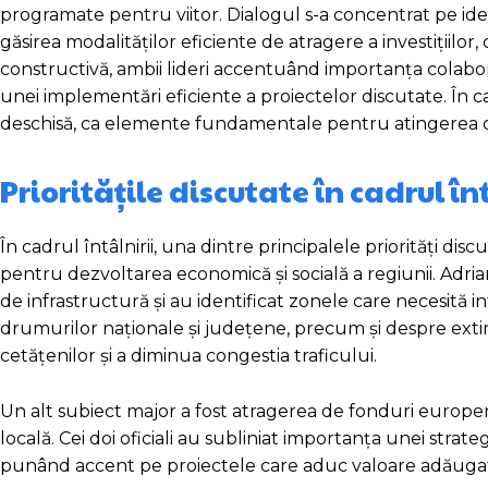
programate pentru viitor. Dialogul s-a concentrat pe ident
găsirea modalităților eficiente de atragere a investițiilor
constructivă, ambii lideri accentuând importanța colaboră
unei implementări eficiente a proiectelor discutate. În c
deschisă, ca elemente fundamentale pentru atingerea 
Prioritățile discutate în cadrul în
În cadrul întâlnirii, una dintre principalele priorități dis
pentru dezvoltarea economică și socială a regiunii. Adri
de infrastructură și au identificat zonele care necesită i
drumurilor naționale și județene, precum și despre extin
cetățenilor și a diminua congestia traficului.
Un alt subiect major a fost atragerea de fonduri europene
locală. Cei doi oficiali au subliniat importanța unei strat
punând accent pe proiectele care aduc valoare adăugată