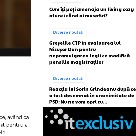
Cum îți poți amenaja un living cozy
atunci când ai musafiri?
Diverse noutati
Greșelile CTP în evaluarea lui
Nicușor Dan pentru
nepromulgarea legii ce modifică
pensiile magistraților
Diverse noutati
Reacția lui Sorin Grindeanu după ce
a fost desemnat în unanimitate de
PSD: Nu ne vom opri cu…
ice, având ca
nit pentru a
ele