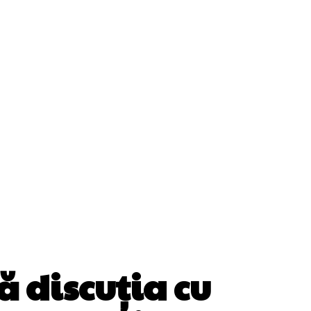
Cultura Si Entertainment
Diverse Noutati
ănătate / Hobby
Tech
ă discuția cu