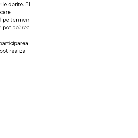
ile dorite. El
icare
ul pe termen
e pot apărea.
participarea
pot realiza