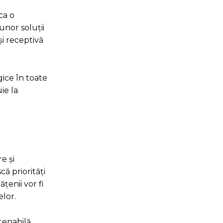
ca o
unor soluții
și receptivă
gice în toate
ie la
e și
că priorități
țenii vor fi
lor.
tenabilă,