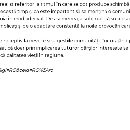
realist referitor la ritmul în care se pot produce schimbăr
cesită timp și că este important să se mențină o comun
tuia în mod adecvat. De asemenea, a subliniat că succes
mplicați și de o adaptare constantă la noile provocări car
eceptiv la nevoile și sugestiile comunității, încurajând 
iat că doar prin implicarea tuturor părților interesate se 
ă calitatea vieții în regiune.
=ro&gl=RO&ceid=RO%3Aro