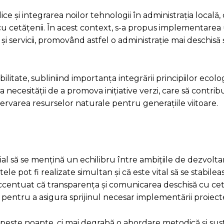
ice și integrarea noilor tehnologii în administrația locală, 
 cu cetățenii. În acest context, s-a propus implementarea 
i și servicii, promovând astfel o administrație mai deschisă 
ilitate, subliniind importanța integrării principiilor ecolo
 necesității de a promova inițiative verzi, care să contribu
rvarea resurselor naturale pentru generațiile viitoare.
cial să se mențină un echilibru între ambițiile de dezvoltar
e pot fi realizate simultan și că este vital să se stabileas
accentuat că transparența și comunicarea deschisă cu cetă
entru a asigura sprijinul necesar implementării proiecte
 peste noapte, ci mai degrabă o abordare metodică și sus