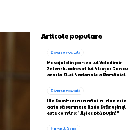
Articole populare
Diverse noutati
Mesajul din partea lui Volodimir
Zelenski adresat lui Nicușor Dan cu
ocazia Zilei Naționale a României
Diverse noutati
Ilie Dumitrescu a aflat cu cine este
gata să semneze Radu Drăgușin și
este convins: ”Așteaptă puțin!”
Home & Deco