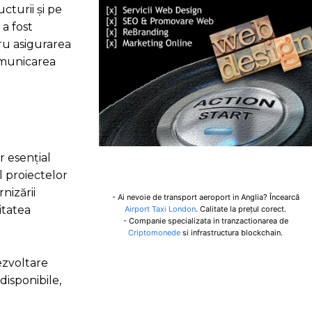
cturii și pe
 a fost
tru asigurarea
comunicarea
r esențial
l proiectelor
nizării
- Ai nevoie de transport aeroport in Anglia? Încearcă
itatea
Airport Taxi London
. Calitate la prețul corect.
- Companie specializata in tranzactionarea de
Criptomonede
si infrastructura blockchain.
ezvoltare
disponibile,