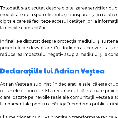
Totodată, s-a discutat despre digitalizarea serviciilor publ
modalitate de a spori eficiența și transparența în relația
digitale care să faciliteze accesul cetățenilor la informați
la nevoile comunității.
În final, s-a discutat despre protecția mediului și sustenab
proiectele de dezvoltare. Cei doi lideri au convenit asupra
reducerea impactului negativ asupra mediului și la conse
Declarațiile lui Adrian Veștea
Adrian Veștea a subliniat, în declarațiile sale, că este cru
resursele disponibile. El a recunoscut că nu toate proiectel
clare, bazate pe nevoile reale ale comunității. Veștea a 
fundamentale pentru a câștiga încrederea publicului și p
El a menționat că nu va promite o transformare radicală