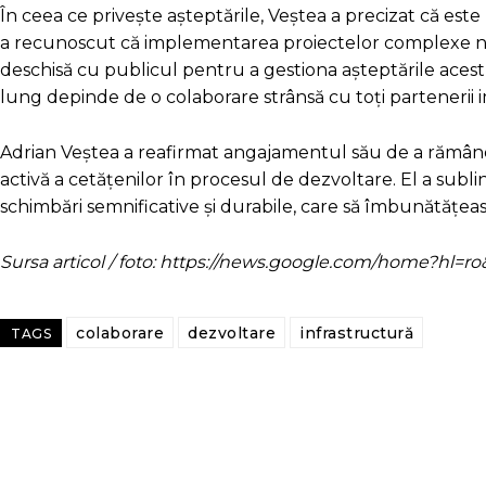
În ceea ce privește așteptările, Veștea a precizat că este 
a recunoscut că implementarea proiectelor complexe ne
deschisă cu publicul pentru a gestiona așteptările aces
lung depinde de o colaborare strânsă cu toți partenerii i
Adrian Veștea a reafirmat angajamentul său de a rămâne r
activă a cetățenilor în procesul de dezvoltare. El a sublin
schimbări semnificative și durabile, care să îmbunătățeasc
Sursa articol / foto: https://news.google.com/home?hl
colaborare
dezvoltare
infrastructură
TAGS