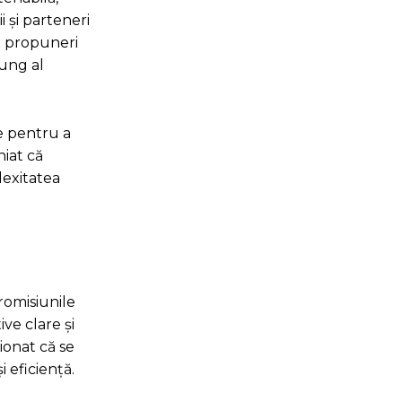
i și parteneri
i propuneri
lung al
le pentru a
niat că
lexitatea
promisiunile
ve clare și
ționat că se
 eficiență.