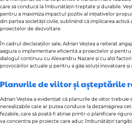
care să conducă la îmbunătățiri treptate și durabile. Veșt
pentru a maximiza impactul pozitiv al inițiativelor prop
din partea societății civile, subliniind că implicarea act
proiectelor de dezvoltare.
În cadrul declarațiilor sale, Adrian Veștea a reiterat an
asigura o implementare eficientă a proiectelor și pentru 
dialogul continuu cu Alexandru Nazare și cu alții factor
provocărilor actuale și pentru a găsi soluții inovatoare ș
Planurile de viitor și așteptările 
Adrian Veștea a evidențiat că planurile de viitor trebuie s
nerealizabile care ar putea conduce la dezamăgirea cetățeni
fezabile, care să poată fi atinse printr-o planificare rigur
va concentra pe proiecte care aduc îmbunătățiri tangibil