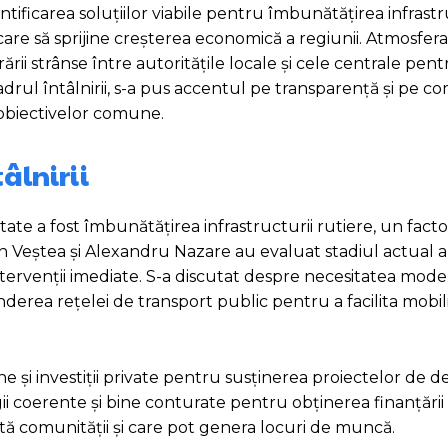
ificarea soluțiilor viabile pentru îmbunătățirea infrastru
, care să sprijine creșterea economică a regiunii. Atmosfera
rii strânse între autoritățile locale și cele centrale pen
adrul întâlnirii, s-a pus accentul pe transparență și pe 
obiectivelor comune.
tâlnirii
cutate a fost îmbunătățirea infrastructurii rutiere, un facto
an Veștea și Alexandru Nazare au evaluat stadiul actual a
ntervenții imediate. S-a discutat despre necesitatea moder
derea rețelei de transport public pentru a facilita mobil
 și investiții private pentru susținerea proiectelor de d
egii coerente și bine conturate pentru obținerea finanțării 
 comunității și care pot genera locuri de muncă.