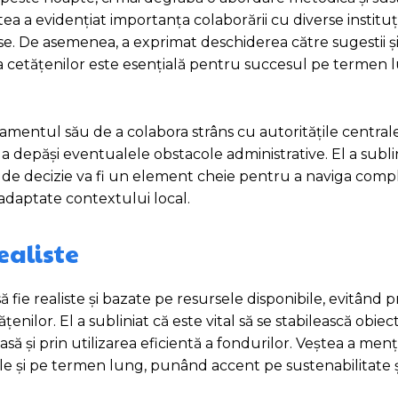
ea a evidențiat importanța colaborării cu diverse instituți
use. De asemenea, a exprimat deschiderea către sugestii ș
ivă a cetățenilor este esențială pentru succesul pe termen 
gajamentul său de a colabora strâns cu autoritățile centra
a depăși eventualele obstacole administrative. El a subli
i de decizie va fi un element cheie pentru a naviga comp
i adaptate contextului local.
realiste
ă fie realiste și bazate pe resursele disponibile, evitând 
lor. El a subliniat că este vital să se stabilească obiecti
oasă și prin utilizarea eficientă a fondurilor. Veștea a men
e și pe termen lung, punând accent pe sustenabilitate și