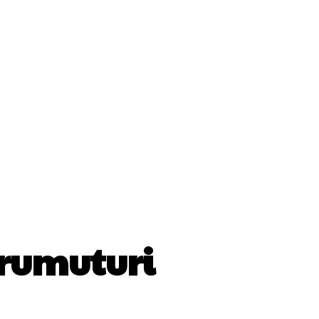
ii
Cultura Si Entertainment
Diverse Noutati
Sănătate / Hobby
Tech
rumuturi