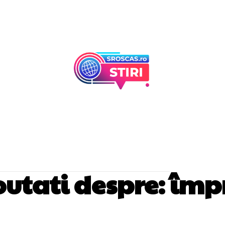
Afaceri Si Industr
Home & Deco
noutati despre:
împ