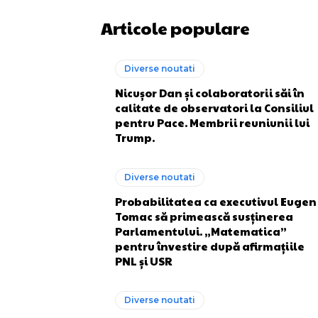
Articole populare
Diverse noutati
Nicușor Dan și colaboratorii săi în
calitate de observatori la Consiliul
pentru Pace. Membrii reuniunii lui
Trump.
Diverse noutati
Probabilitatea ca executivul Eugen
Tomac să primească susținerea
Parlamentului. „Matematica”
pentru învestire după afirmațiile
PNL și USR
Diverse noutati