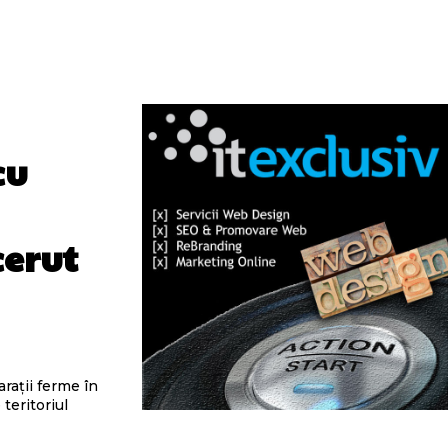
cu
cerut
arații ferme în
teritoriul