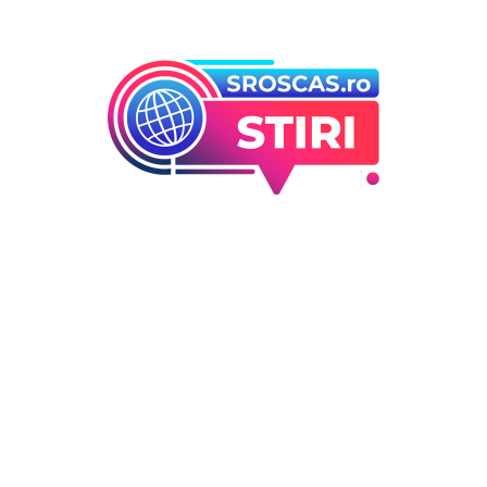
orii
Ultimele articole
Folha, a ieșit de la CFR Cluj d
 industrii
înfrângerea cu Tromso! ”Îi
i Entertainment
concediez pe toți!”. DOUĂ nu
outati
cursă” pentru poziția de ant
Deco
DIVERSE NOUTATI
6 august 2026
 / Hobby
Consumul energetic al român
în urma apelurilor lui Ilie Bo