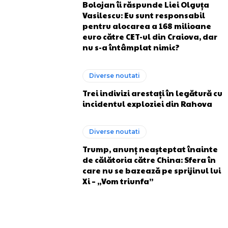
Bolojan îi răspunde Liei Olguța
Vasilescu: Eu sunt responsabil
pentru alocarea a 168 milioane
euro către CET-ul din Craiova, dar
nu s-a întâmplat nimic?
Diverse noutati
Trei indivizi arestați în legătură cu
incidentul exploziei din Rahova
Diverse noutati
Trump, anunț neașteptat înainte
de călătoria către China: Sfera în
care nu se bazează pe sprijinul lui
Xi – „Vom triunfa”