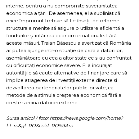
interne, pentru a nu compromite suveranitatea
economică a țării. De asemenea, el a subliniat că
orice împrumut trebuie să fie însoțit de reforme
structurale menite să asigure o utilizare eficientă a
fondurilor și întărirea economiei naționale. Fără
aceste măsuri, Traian Băsescu a avertizat că România
ar putea ajunge într-o situație de criză a datoriilor,
asemănătoare cu cea a altor state ce s-au confruntat
cu dificultăți economice severe. El a încurajat
autoritățile să caute alternative de finanțare care să
implice atragerea de investiții externe directe și
dezvoltarea parteneriatelor public-private, ca
metode de a stimula creșterea economică fără a
crește sarcina datoriei externe.
Sursa articol / foto: https://news.google.com/home?
hl=ro&gl=RO&ceid=RO%3Aro