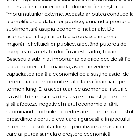
necesita fie reduceri în alte domenii, fie creșterea
împrumuturilor externe. Aceasta ar putea conduce la
o amplificare a datoriilor publice, punând o presiune
suplimentară asupra economiei naționale. De
asemenea, inflația ar putea să crească în urma
majorării cheltuielilor publice, afectând puterea de
cumpărare a cetățenilor. În acest cadru, Traian
Băsescu a subliniat importanța ca orice decizie să fie
luată cu precauție maximă, având în vedere
capacitatea reală a economiei de a susține astfel de
cereri fără a compromite stabilitatea financiară pe
termen lung. El a accentuat, de asemenea, riscurile
ca astfel de măsuri să descurajeze investițiile externe
și să afecteze negativ climatul economic al țării,
subminând eforturile de redresare economică. Fostul
președinte a cerut o evaluare riguroasă a impactului
economic al solicitărilor și o prioritizare a măsurilor
care ar putea stimula o creștere economică