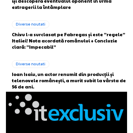
își descoperă eventualul oponent în urma
extragerii la întâmplare
Diverse noutati
Chivu l-a surclasat pe Fabregas și este ”regele”
Italiei! Nota acordată românului + Concluzie
clară: ”Impecabil”
Diverse noutati
Ioan Isaiu, un actor renumit din producții și
telenovele românești, a murit subit la vârsta de
56 de ani.