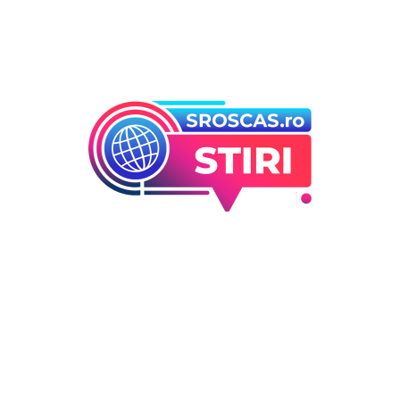
Bun venit la Sroscas.ro
Sroscas.ro un site de știri / blog de noutăți, dedicat
diseminării de informații și actualități. Acesta oferă articole,
reportaje și analize pe teme diverse, de la evenimente
curente la subiecte specifice de interes. Este un spațiu
digital pentru informare și educație. Contactati-ne oricand