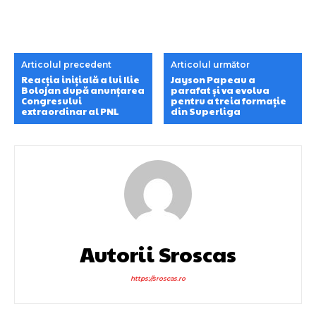
Articolul precedent
Articolul următor
Reacția inițială a lui Ilie
Jayson Papeau a
Bolojan după anunțarea
parafat și va evolua
Congresului
pentru a treia formație
extraordinar al PNL
din Superliga
Autorii Sroscas
https://sroscas.ro