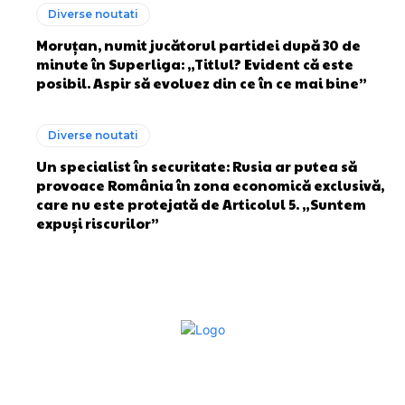
Diverse noutati
Moruțan, numit jucătorul partidei după 30 de
minute în Superliga: „Titlul? Evident că este
posibil. Aspir să evoluez din ce în ce mai bine”
Diverse noutati
Un specialist în securitate: Rusia ar putea să
provoace România în zona economică exclusivă,
care nu este protejată de Articolul 5. „Suntem
expuși riscurilor”
Bun venit la Sroscas.ro