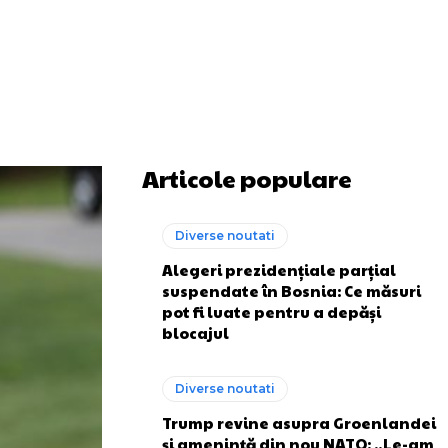
Articole populare
Diverse noutati
Alegeri prezidențiale parțial
suspendate în Bosnia: Ce măsuri
pot fi luate pentru a depăși
blocajul
Diverse noutati
Trump revine asupra Groenlandei
și amenință din nou NATO: „Le-am