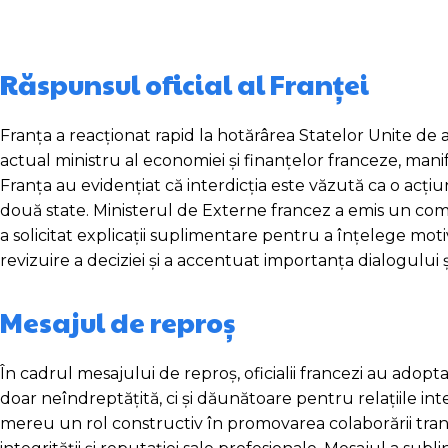
Răspunsul oficial al Franței
Franța a reacționat rapid la hotărârea Statelor Unite de 
actual ministru al economiei și finanțelor franceze, man
Franța au evidențiat că interdicția este văzută ca o acțiu
două state. Ministerul de Externe francez a emis un comu
a solicitat explicații suplimentare pentru a înțelege moti
revizuire a deciziei și a accentuat importanța dialogului 
Mesajul de reproș
În cadrul mesajului de reproș, oficialii francezi au adopt
doar neîndreptățită, ci și dăunătoare pentru relațiile in
mereu un rol constructiv în promovarea colaborării transa