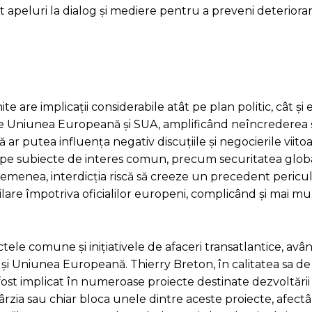
t apeluri la dialog și mediere pentru a preveni deteriora
te are implicații considerabile atât pe plan politic, cât ș
ntre Uniunea Europeană și SUA, amplificând neîncrederea 
 ar putea influența negativ discuțiile și negocierile viito
t pe subiecte de interes comun, precum securitatea globa
semenea, interdicția riscă să creeze un precedent pericul
milare împotriva oficialilor europeni, complicând și mai mult
tele comune și inițiativele de afaceri transatlantice, av
A și Uniunea Europeană. Thierry Breton, în calitatea sa de
a fost implicat în numeroase proiecte destinate dezvoltăr
târzia sau chiar bloca unele dintre aceste proiecte, afect