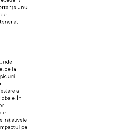
 precedent
portanța unui
ale.
rteneriat
, unde
e, de la
piciuni
um
festare a
lobale. În
or
 de
 inițiativele
a impactul pe