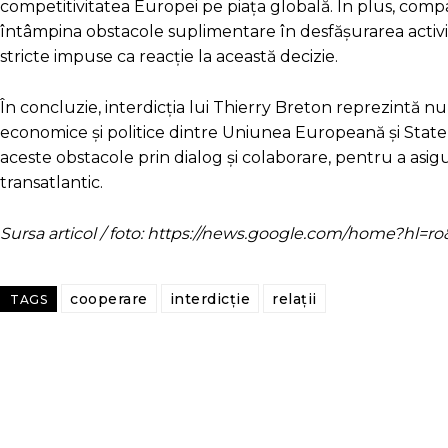
competitivitatea Europei pe piața globală. În plus, comp
întâmpina obstacole suplimentare în desfășurarea activităț
stricte impuse ca reacție la această decizie.
În concluzie, interdicția lui Thierry Breton reprezintă nu 
economice și politice dintre Uniunea Europeană și Statele
aceste obstacole prin dialog și colaborare, pentru a asigu
transatlantic.
Sursa articol / foto: https://news.google.com/home?hl
cooperare
interdicție
relații
TAGS