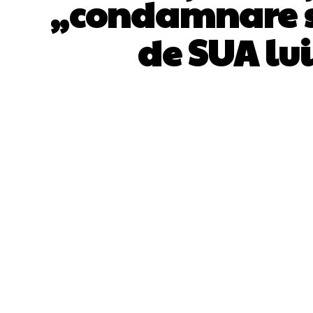
„condamnare so
de SUA lui
ACȚIUNE