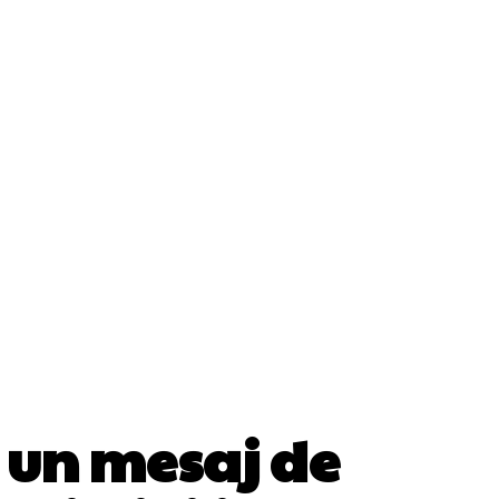
Cultura Si Entertainment
Diverse Noutati
ănătate / Hobby
Tech
e un mesaj de