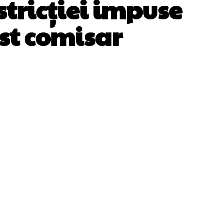
tricției impuse
ost comisar
WhatsApp