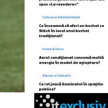
spus «La revedere»”
Cultura si Entertainment
Ce înseamnă să oferi un buchet cu
Stitch în locul unui buchet
tradițional?
Home & Deco
Aerul condiționat consumă multă
energie în modul de așteptare?
Afaceri si industrii
Ce rol joacă iluminatul în spațiile
publice?