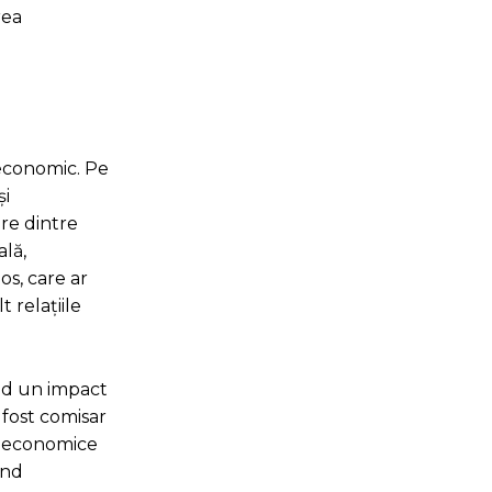
rea
i economic. Pe
și
are dintre
lă,
os, care ar
 relațiile
ând un impact
 fost comisar
ii economice
ând