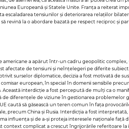
ubliniat, de asemenea, că această măsură ar putea crea un
Uniunea Europeană și Statele Unite. Franța a reiterat im
a escaladarea tensiunilor și deteriorarea relațiilor bilater
 și să revină la o abordare bazată pe respect reciproc și pa
țile americane a apărut într-un cadru geopolitic complex
t afectate de tensiuni și neînțelegeri pe diferite subiect
rivit surselor diplomatice, decizia a fost motivată de sus
ost comisar european, în special în domenii sensibile prec
ă. Această interdicție a fost percepută de mulți ca o mani
ă de diferențele de viziune în gestionarea problemelor g
 UE caută să găsească un teren comun în fața provocăril
e, precum China și Rusia. Interdicția a fost interpretată,
a influența și de a-și proteja interesele naționale față de
t context complicat a crescut îngrijorările referitoare l