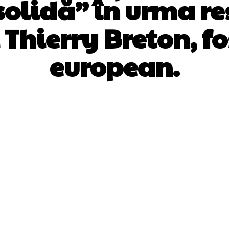
lidă” în urma res
 Thierry Breton, f
european.
Facebook
Twitter
Pinterest