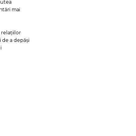
putea
ntări mai
relațiilor
i de a depăși
i