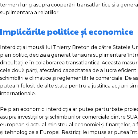
termen lung asupra cooperării transatlantice și a genera
suplimentară a relațiilor.
Implicările politice și economice
Interdicția impusă lui Thierry Breton de către Statele Uni
plan politic, decizia a generat tensiuni suplimentare î
dificultățile în colaborarea transatlantică. Această măsură
cele două părți, afectând capacitatea de a lucra eficien
schimbările climatice și reglementările comerciale. De a
putea fi folosit de alte state pentru a justifica acțiuni si
internaționale.
Pe plan economic, interdicția ar putea perturbate proiec
asupra investițiilor și schimburilor comerciale dintre SU
european și actual ministru al economiei și finanțelor, 
și tehnologice a Europei. Restricțiile impuse ar putea în