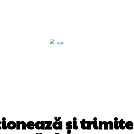
Afaceri Si Industrii
Home & Deco
S
DIVERSE NOUTATI
ionează și trimit