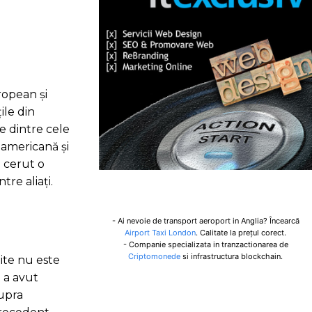
ropean și
ile din
e dintre cele
 americană și
a cerut o
tre aliați.
- Ai nevoie de transport aeroport in Anglia? Încearcă
Airport Taxi London
. Calitate la prețul corect.
- Companie specializata in tranzactionarea de
Criptomonede
si infrastructura blockchain.
nite nu este
n a avut
supra