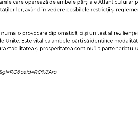
aniile care operează de ambele părți ale Atlanticului ar 
ilor lor, având în vedere posibilele restricții și regleme
numai o provocare diplomatică, ci și un test al rezilienței 
 Unite. Este vital ca ambele părți să identifice modalităț
ra stabilitatea și prosperitatea continuă a parteneriatulu
=ro&gl=RO&ceid=RO%3Aro