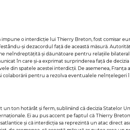
a impune o interdicție lui Thierry Breton, fost comisar eu
ifestându-și dezacordul față de această măsură. Autorităț
ne neîndreptățită și dăunătoare pentru relațiile bilateral
nicat în care și-a exprimat surprinderea față de decizia
vele din spatele acestei interdicții. De asemenea, Franța 
și colaborării pentru a rezolva eventualele neînțelegeri în
at un ton hotărât și ferm, subliniind că decizia Statelor U
ternaționale. Ei au pus accent pe faptul că Thierry Breto
tlantice și că interdicția sa reprezintă un atac direct a