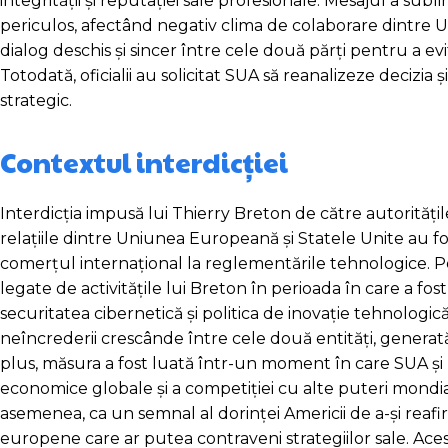
integrității și reputației sale profesionale. Mesajul a s
periculos, afectând negativ clima de colaborare dintre 
dialog deschis și sincer între cele două părți pentru a evit
Totodată, oficialii au solicitat SUA să reanalizeze decizia
strategic.
Contextul interdicției
Interdicția impusă lui Thierry Breton de către autorită
relațiile dintre Uniunea Europeană și Statele Unite au fos
comerțul internațional la reglementările tehnologice. Pot
legate de activitățile lui Breton în perioada în care a f
securitatea cibernetică și politica de inovație tehnologic
neîncrederii crescânde între cele două entități, generat
plus, măsura a fost luată într-un moment în care SUA și
economice globale și a competiției cu alte puteri mondial
asemenea, ca un semnal al dorinței Americii de a-și reafirm
europene care ar putea contraveni strategiilor sale. Aces