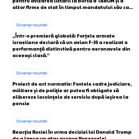
pentru avizarea listării la bursă a TAROM și a
altor firme de stat în timpul mandatului său ca...
Diverse noutati
„Într-o premieră globală: Forțele armate
israeliene declară că un avion F-35 a realizat o
performanță distinctivă pentru aeronavele din
aceeași clasă.”
Diverse noutati
Proiect de act normativ: Fostele cadre judiciare,
militare și de poliție ar putea fi obligate să
elibereze locuințele de serviciu după ieșirea la
pensie
Diverse noutati
Reacția Rusiei în urma deciziei lui Donald Trump
de a lansa un atac asupra Venezuelei