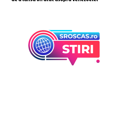
Bun venit la Sroscas.ro
Sroscas.ro un site de știri / blog de noutăți, dedicat
diseminării de informații și actualități. Acesta oferă articole,
reportaje și analize pe teme diverse, de la evenimente
curente la subiecte specifice de interes. Este un spațiu
digital pentru informare și educație. Contactati-ne oricand
la adresa: contact@sroscas.ro