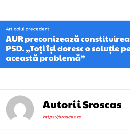
Articolul precedent
AUR preconizează constituirea
PSD. „Toți își doresc o soluție p
această problemă”
Autorii Sroscas
https://sroscas.ro