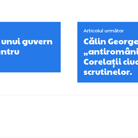
Articolul următor
 unui guvern
Călin George
entru
„antiromâni
Corelații ciu
scrutinelor.