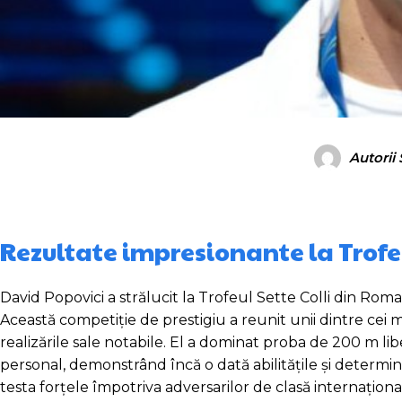
Autorii
Rezultate impresionante la Trofeu
David Popovici a strălucit la Trofeul Sette Colli din Rom
Această competiție de prestigiu a reunit unii dintre cei ma
realizările sale notabile. El a dominat proba de 200 m li
personal, demonstrând încă o dată abilitățile și determina
testa forțele împotriva adversarilor de clasă internaționa