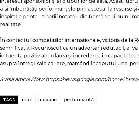
interesul sponsorilor și al cluburilor de elită. Acest lucru
a-și îmbunătăți performanțele prin accesul la resurse și
inspirație pentru tinerii înotători din România și nu nu
realitate.
În contextul competițiilor internaționale, victoria de la 
semnificativ. Recunoscut ca un adversar redutabil, el va in
influența pozitiv abordarea și încrederea în capacitatea
asupra întregii sale cariere, marcând începutul unei per
Sursa articol / foto: https://news.google.com/home?hl
înot
medalie
performanță
TAGS