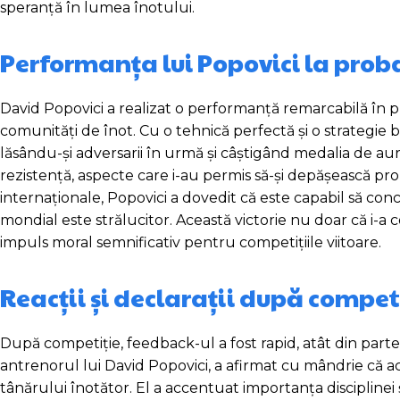
speranță în lumea înotului.
Performanța lui Popovici la prob
David Popovici a realizat o performanță remarcabilă în pr
comunități de înot. Cu o tehnică perfectă și o strategie 
lăsându-și adversarii în urmă și câștigând medalia de au
rezistență, aspecte care i-au permis să-și depășească pro
internaționale, Popovici a dovedit că este capabil să conc
mondial este strălucitor. Această victorie nu doar că i-a c
impuls moral semnificativ pentru competițiile viitoare.
Reacții și declarații după compet
După competiție, feedback-ul a fost rapid, atât din parte
antrenorul lui David Popovici, a afirmat cu mândrie că ac
tânărului înotător. El a accentuat importanța disciplinei