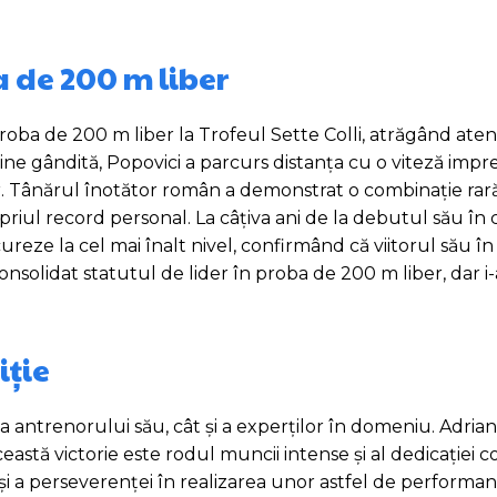
a de 200 m liber
oba de 200 m liber la Trofeul Sette Colli, atrăgând atenț
bine gândită, Popovici a parcurs distanța cu o viteză impr
r. Tânărul înotător român a demonstrat o combinație rară 
priul record personal. La câțiva ani de la debutul său în 
ureze la cel mai înalt nivel, confirmând că viitorul său în
onsolidat statutul de lider în proba de 200 m liber, dar i-a
iție
a antrenorului său, cât și a experților în domeniu. Adria
eastă victorie este rodul muncii intense și al dedicației 
 și a perseverenței în realizarea unor astfel de performan