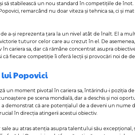
 și să stabilească un nou standard în competițiile de înot.
Popovici, remarcând nu doar viteza și tehnica sa, ci și ma
 de a-și reprezenta țara la un nivel atât de înalt. El a mu
ă victorie tuturor celor care au crezut în el. De asemenea
în cariera sa, dar că rămâne concentrat asupra obiectivel
ă fiecare competiție îi oferă lecții și provocări noi de de
 lui Popovici
ză un moment pivotal în cariera sa, întărindu-i poziția de 
cunoaștere pe scena mondială, dar a deschis și noi oportu
ici a demonstrat că are potențialul de a deveni un nume d
ucial în direcția atingerii acestui obiectiv.
 sale au atras atenția asupra talentului său excepțional,