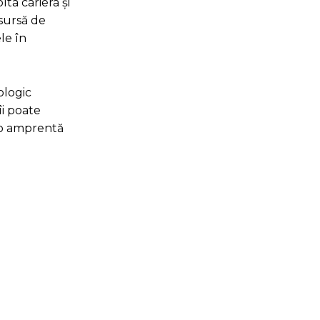
lta cariera și
 sursă de
le în
ologic
îi poate
a o amprentă