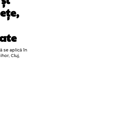
ețe,
tate
ă se aplică în
hor, Cluj,