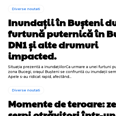
Diverse noutati
Inundații în Bușteni d
furtună puternică în B
DN1 și alte drumuri
impacted.
Situația prezentă a inundațiilorCa urmare a unei furtuni p
zona Bucegi, orașul Bușteni se confruntă cu inundații semn
Apele s-au ridicat rapid, afectând...
Diverse noutati
Momente de teroare: ze
șerpi otrăvitori într-un