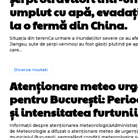
umplut cu apă, evadaț
la o fermă din China.
Situația din terenCa urmare a inundațiilor severe ce au af
Jiangsu, sute de șerpi veninoși au fost găsiți plutind pe ap
care...
Diverse noutati
Atenționare meteo ur
pentru București: Peri
și intensitatea furtunii
Informații despre atenționarea meteorologicăAdministraț
de Meteorologie a difuzat o atenționare meteo de urgenț
municipiul București, semnalând condiții meteorologice 