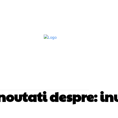
Afaceri Si Industrii
Home & Deco
S
i noutati despre:
in