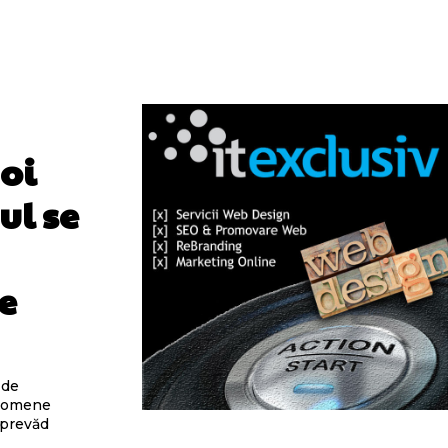
oi
ul se
e
 de
enomene
e prevăd