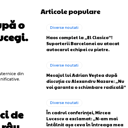
Articole populare
upă o
Diverse noutati
ucegi.
Haos complet la „El Clasico”!
Suporterii Barcelonei au atacat
autocarul echipei cu pietre.
Diverse noutati
uternice din
Mesajul lui Adrian Veștea după
ificative.
discuția cu Alexandru Nazare: „Nu
voi garanta o schimbare radicală”
Diverse noutati
ci de
În cadrul conferinței, Mircea
Lucescu a exclamat: „N-am mai
 râu
întâlnit așa ceva în întreaga mea