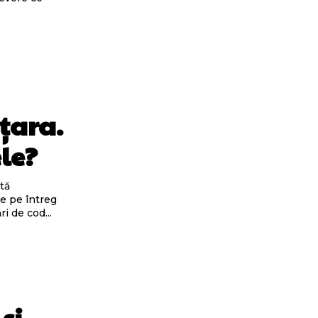
 țara.
le?
tă
e pe întreg
ri de cod...
și