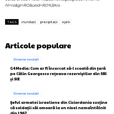
hl=ro&gl=RO&ceid=RO%3Aro
TAGS
inundații
precipitații
vijelii
Articole populare
Diverse noutati
G4Media: Cum ar fi încercat să-l scoată din țară
pe Călin Georgescu rețeaua rezerviștilor din SRI
și SIE
Diverse noutati
Șeful armatei israeliene din Cisiordania susține
că soldații săi omoară la un nivel nemaîntâlnit
din 1967.