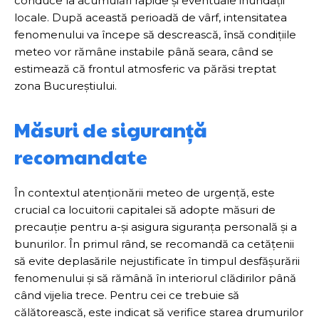
conduce la acumulări rapide și eventuale inundații
locale. După această perioadă de vârf, intensitatea
fenomenului va începe să descrească, însă condițiile
meteo vor rămâne instabile până seara, când se
estimează că frontul atmosferic va părăsi treptat
zona Bucureștiului.
Măsuri de siguranță
recomandate
În contextul atenționării meteo de urgență, este
crucial ca locuitorii capitalei să adopte măsuri de
precauție pentru a-și asigura siguranța personală și a
bunurilor. În primul rând, se recomandă ca cetățenii
să evite deplasările nejustificate în timpul desfășurării
fenomenului și să rămână în interiorul clădirilor până
când vijelia trece. Pentru cei ce trebuie să
călătorească, este indicat să verifice starea drumurilor