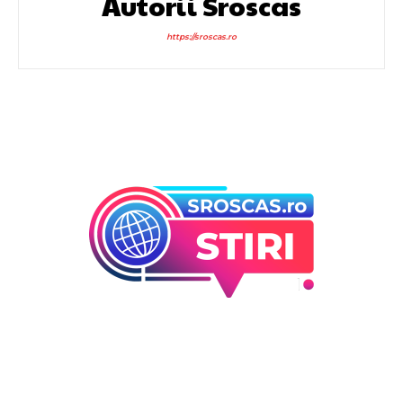
Autorii Sroscas
https://sroscas.ro
Bun venit la Sroscas.ro
Sroscas.ro un site de știri / blog de noutăți, dedicat