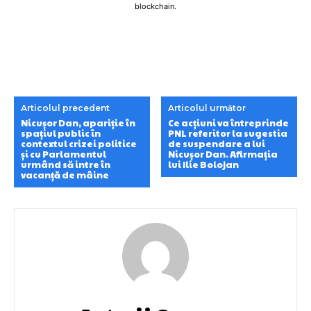
blockchain.
Articolul precedent
Articolul următor
Nicușor Dan, apariție în
Ce acțiuni va întreprinde
spațiul public în
PNL referitor la sugestia
contextul crizei politice
de suspendare a lui
și cu Parlamentul
Nicușor Dan. Afirmația
urmând să intre în
lui Ilie Bolojan
vacanță de mâine