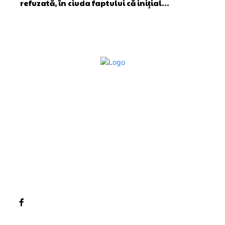
refuzată, în ciuda faptului că inițial…
Bun venit la Sroscas.ro
Sroscas.ro un site de știri / blog de noutăți, dedicat
diseminării de informații și actualități. Acesta oferă articole,
reportaje și analize pe teme diverse, de la evenimente
curente la subiecte specifice de interes. Este un spațiu
digital pentru informare și educație. Contactati-ne oricand
la adresa: contact@sroscas.ro