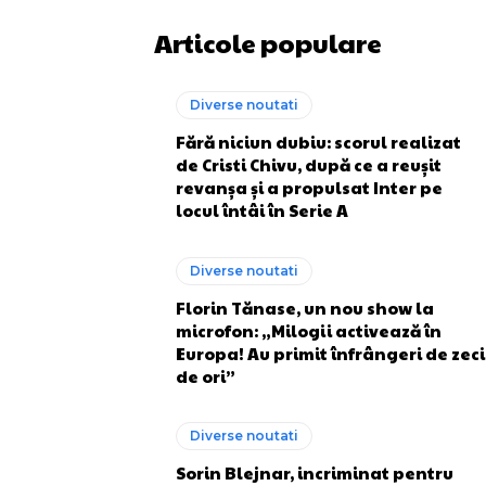
Articole populare
Diverse noutati
Fără niciun dubiu: scorul realizat
de Cristi Chivu, după ce a reușit
revanșa și a propulsat Inter pe
locul întâi în Serie A
Diverse noutati
Florin Tănase, un nou show la
microfon: „Milogii activează în
Europa! Au primit înfrângeri de zeci
de ori”
Diverse noutati
Sorin Blejnar, incriminat pentru