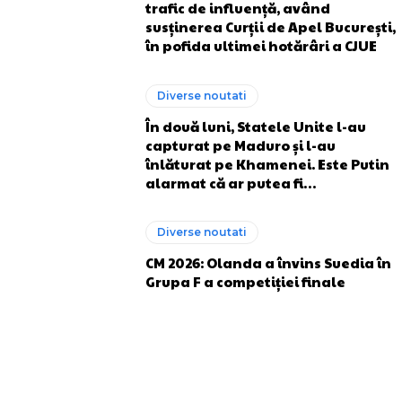
trafic de influență, având
susținerea Curții de Apel București,
în pofida ultimei hotărâri a CJUE
Diverse noutati
În două luni, Statele Unite l-au
capturat pe Maduro și l-au
înlăturat pe Khamenei. Este Putin
alarmat că ar putea fi…
Diverse noutati
CM 2026: Olanda a învins Suedia în
Grupa F a competiției finale