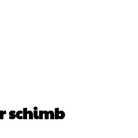
Cultura Si Entertainment
Diverse Noutati
ănătate / Hobby
Tech
er schimb