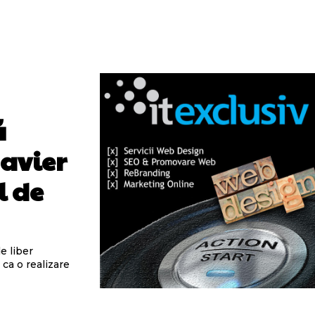
ă
Javier
l de
e liber
ca o realizare