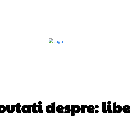
Afaceri Si Industrii
Home & Deco
S
noutati despre:
lib