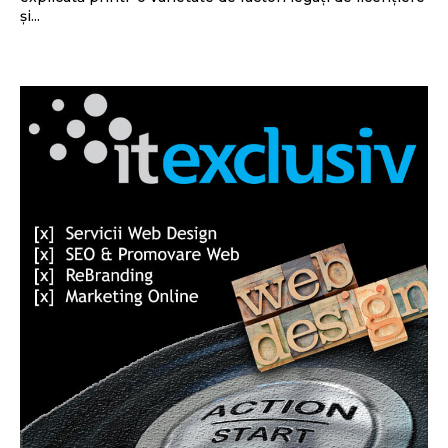
și...