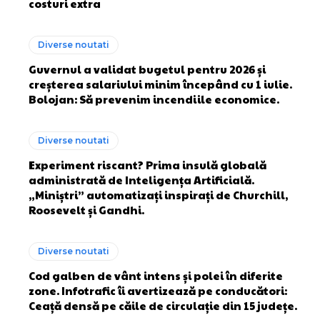
costuri extra
Diverse noutati
Guvernul a validat bugetul pentru 2026 și
creșterea salariului minim începând cu 1 iulie.
Bolojan: Să prevenim incendiile economice.
Diverse noutati
Experiment riscant? Prima insulă globală
administrată de Inteligența Artificială.
„Miniștri” automatizați inspirați de Churchill,
Roosevelt și Gandhi.
Diverse noutati
Cod galben de vânt intens și polei în diferite
zone. Infotrafic îi avertizează pe conducători:
Ceață densă pe căile de circulație din 15 județe.