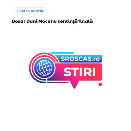
Diverse noutati
Dosar Dani Mocanu sentință finală
Bun venit la Sroscas.ro
Sroscas.ro un site de știri / blog de noutăți, dedicat
diseminării de informații și actualități. Acesta oferă articole,
reportaje și analize pe teme diverse, de la evenimente