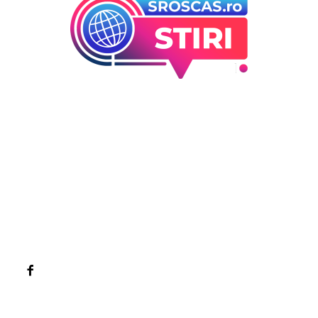
Bun venit la Sroscas.ro
Sroscas.ro un site de știri / blog de noutăți, dedicat
diseminării de informații și actualități. Acesta oferă articole,
reportaje și analize pe teme diverse, de la evenimente
curente la subiecte specifice de interes. Este un spațiu
digital pentru informare și educație. Contactati-ne oricand
la adresa: contact@sroscas.ro
Categorii