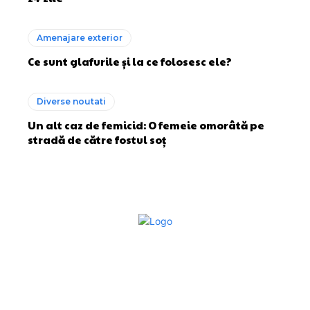
Amenajare exterior
Ce sunt glafurile și la ce folosesc ele?
Diverse noutati
Un alt caz de femicid: O femeie omorâtă pe
stradă de către fostul soț
Bun venit la Sroscas.ro
Sroscas.ro un site de știri / blog de noutăți, dedicat