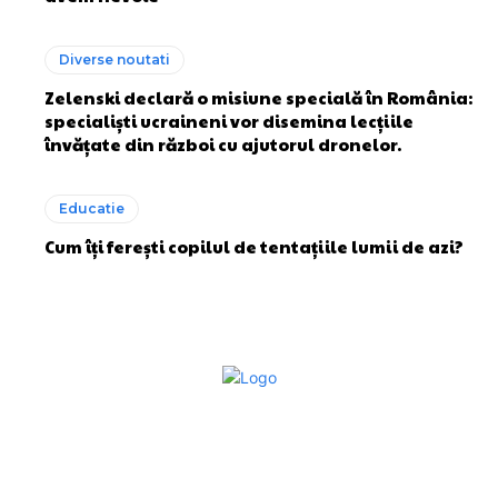
Diverse noutati
Zelenski declară o misiune specială în România:
specialiști ucraineni vor disemina lecțiile
învățate din război cu ajutorul dronelor.
Educatie
Cum îți ferești copilul de tentațiile lumii de azi?
Bun venit la Sroscas.ro