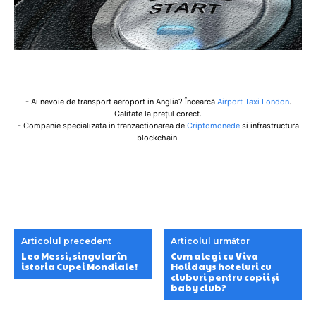
- Ai nevoie de transport aeroport in Anglia? Încearcă
Airport Taxi London
.
Calitate la prețul corect.
- Companie specializata in tranzactionarea de
Criptomonede
si infrastructura
blockchain.
Articolul precedent
Articolul următor
Leo Messi, singular în
Cum alegi cu Viva
istoria Cupei Mondiale!
Holidays hoteluri cu
cluburi pentru copii și
baby club?