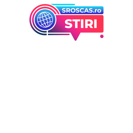
orii
Ultimele articole
Infiltrare neobișnuită în Euro
 industrii
dronă rusească dotată cu
i Entertainment
explozibil Semtex a intrat pe
outati
aeroportul din Leipzig, Germ
Deco
DIVERSE NOUTATI
5 august 2026
 / Hobby
Ucraina efectuează evacuare
sute de familii din Kramator
„Este o hotărâre greu de luat
esențială”