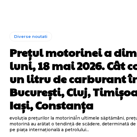
Diverse noutati
Prețul motorinei a di
luni, 18 mai 2026. Cât c
un litru de carburant î
București, Cluj, Timișo
Iași, Constanța
evoluția prețurilor la motorinăÎn ultimele săptămâni, prețu
motorină au arătat o tendință de scădere, determinată de v
pe piața internațională a petrolului...