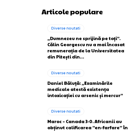
Articole populare
Diverse noutati
„Dumnezeu ne sprijină pe toți”.
Călin Georgescu nu a mai încasat
remunerația de la Universitatea
din Pitești din…
Diverse noutati
Daniel Băluță: „Examinările
medicale atestă existența
intoxicației cu arsenic și mercur”
Diverse noutati
Maroc – Canada 3-0. Africanii au
obținut calificarea ”en-farfare” în