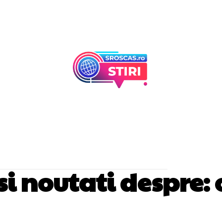
Afaceri Si Industr
Home & Deco
 si noutati despre: