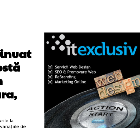
minuat
ostă
n
ara,
rile la
ariațiile de