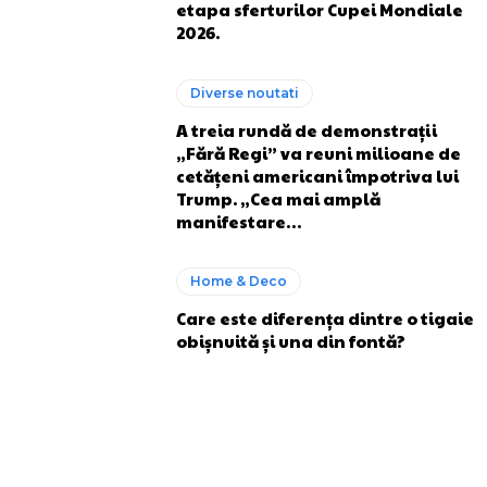
etapa sferturilor Cupei Mondiale
2026.
Diverse noutati
A treia rundă de demonstrații
„Fără Regi” va reuni milioane de
cetățeni americani împotriva lui
Trump. „Cea mai amplă
manifestare…
Home & Deco
Care este diferența dintre o tigaie
obișnuită și una din fontă?