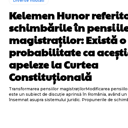
Diverse noutati
Kelemen Hunor referito
schimbările în pensiil
magistraților: Există 
probabilitate ca acești
apeleze la Curtea
Constituțională
Transformarea pensiilor magistrațilorModificarea pensiilor
este un subiect de discuție aprinsă în România, având un
însemnat asupra sistemului juridic. Propunerile de schimba