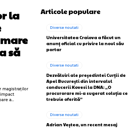
Articole populare
r la
e
Diverse noutati
o mare
Universitatea Craiova a făcut un
anunț oficial cu privire la noul său
a să
portar
Diverse noutati
Dezvăluiri ale președintei Curții de
Apel București din intervalul
conducerii Kovesi la DNA: „O
 magistraților
procurorare mi-a sugerat soluția ce
 impact
trebuie oferită”
re a...
Diverse noutati
Adrian Veștea, un recent mesaj