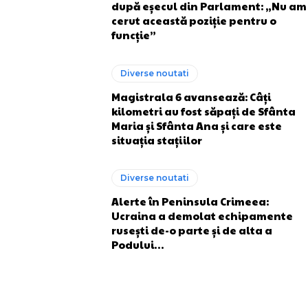
după eșecul din Parlament: „Nu am
cerut această poziție pentru o
funcție”
Diverse noutati
Magistrala 6 avansează: Câți
kilometri au fost săpați de Sfânta
Maria și Sfânta Ana și care este
situația stațiilor
Diverse noutati
Alerte în Peninsula Crimeea:
Ucraina a demolat echipamente
rusești de-o parte și de alta a
Podului…