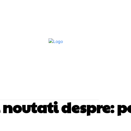
Afaceri Si Industrii
Home & Deco
S
si noutati despre:
p