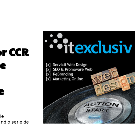
or CCR
pe
e
le
ând o serie de