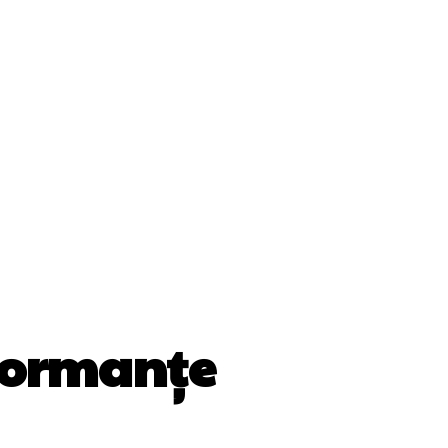
ii
Cultura Si Entertainment
Diverse Noutati
Sănătate / Hobby
Tech
formanțe