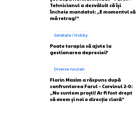
Tehnicianul a dezvăluit că își
încheie mandatul: „E momentul să
mă retrag!”
Sănătate / Hobby
Poate terapia să ajute la
gestionarea depresiei?
Diverse noutati
Florin Maxim a răspuns după
confruntarea Farul – Corvinul 2-0:
„Nu suntem proști! Ar fi fost drept
să avem și noi o direcție clară”