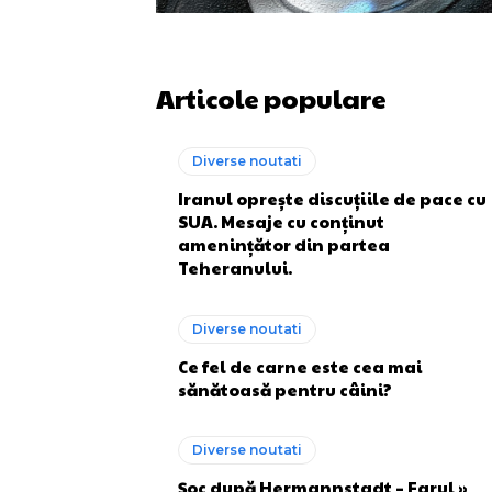
Articole populare
Diverse noutati
Iranul oprește discuțiile de pace cu
SUA. Mesaje cu conținut
amenințător din partea
Teheranului.
Diverse noutati
Ce fel de carne este cea mai
sănătoasă pentru câini?
Diverse noutati
Șoc după Hermannstadt – Farul »