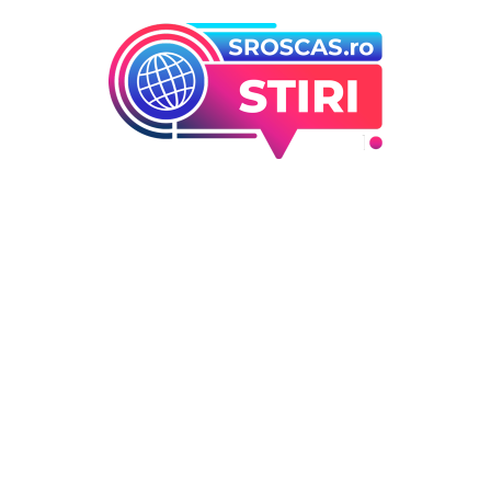
orii
Ultimele articole
Marian Voinea, om de afacer
 industrii
arestat în legătură cu cazul 
i Entertainment
din sectorul armamentului,
outati
legături cu ‘Ndrangheta.
Deco
DIVERSE NOUTATI
6 august 2026
 / Hobby
Infiltrare neobișnuită în Euro
dronă rusească dotată cu
explozibil Semtex a intrat pe