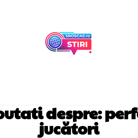
Afaceri Si Industr
Home & Deco
noutati despre:
per
jucători