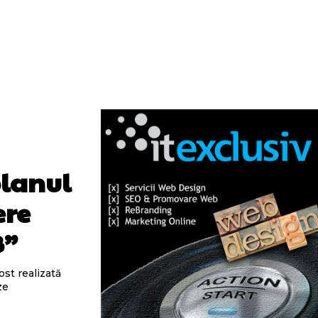
planul
ere
B”
ost realizată
ze