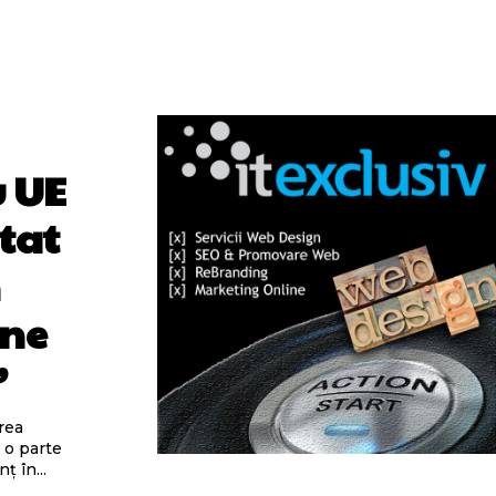
u UE
stat
n
une
”
rea
 o parte
ț în...