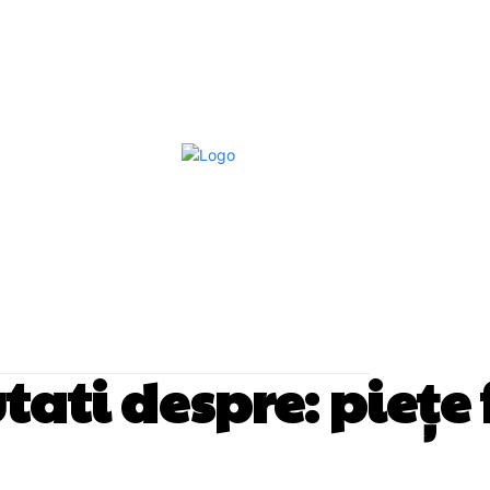
Afaceri Si Industrii
Home & Deco
S
utati despre:
piețe