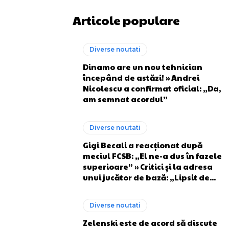
Articole populare
Diverse noutati
Dinamo are un nou tehnician
începând de astăzi! » Andrei
Nicolescu a confirmat oficial: „Da,
am semnat acordul”
Diverse noutati
Gigi Becali a reacționat după
meciul FCSB: „El ne-a dus în fazele
superioare” » Critici și la adresa
unui jucător de bază: „Lipsit de...
Diverse noutati
Zelenski este de acord să discute