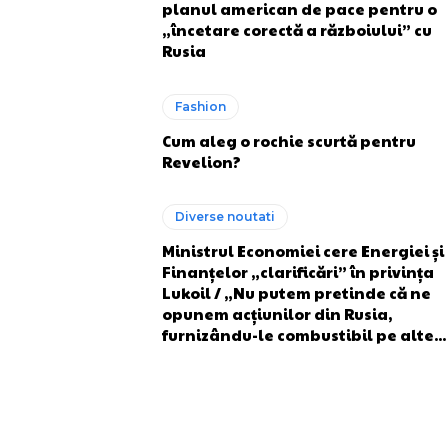
planul american de pace pentru o
„încetare corectă a războiului” cu
Rusia
Fashion
Cum aleg o rochie scurtă pentru
Revelion?
Diverse noutati
Ministrul Economiei cere Energiei și
Finanțelor „clarificări” în privința
Lukoil / „Nu putem pretinde că ne
opunem acțiunilor din Rusia,
furnizându-le combustibil pe alte...