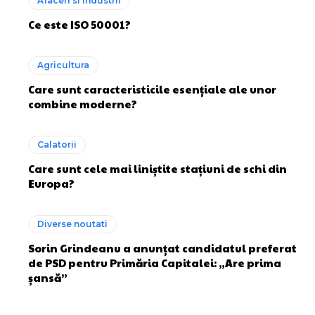
Afaceri si industrii
Ce este ISO 50001?
Agricultura
Care sunt caracteristicile esențiale ale unor
combine moderne?
Calatorii
Care sunt cele mai liniștite stațiuni de schi din
Europa?
Diverse noutati
Sorin Grindeanu a anunțat candidatul preferat
de PSD pentru Primăria Capitalei: „Are prima
șansă”