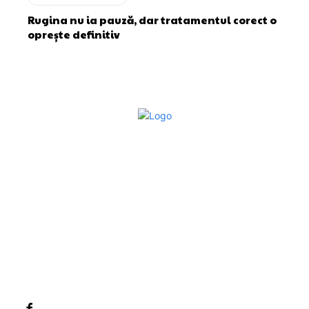
Rugina nu ia pauză, dar tratamentul corect o
oprește definitiv
Bun venit la Sroscas.ro
Sroscas.ro un site de știri / blog de noutăți, dedicat
diseminării de informații și actualități. Acesta oferă articole,
reportaje și analize pe teme diverse, de la evenimente
curente la subiecte specifice de interes. Este un spațiu
digital pentru informare și educație. Contactati-ne oricand
la adresa: contact@sroscas.ro