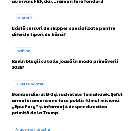
au învins FRF, dar… rămân fără fonduri!
Calatorii
Există cursuri de skipper specializate pentru
diferite tipuri de bărci?
Fashion
Revin blugii cu talie joasă în moda primăverii
2026?
Diverse noutati
Bombardierul B-2 și rachetele Tomahawk. Șeful
armatei americane face public filmul misiunii
„Epic Fury” și informații despre directiva
primită de la Trump.
Afaceri si industrii