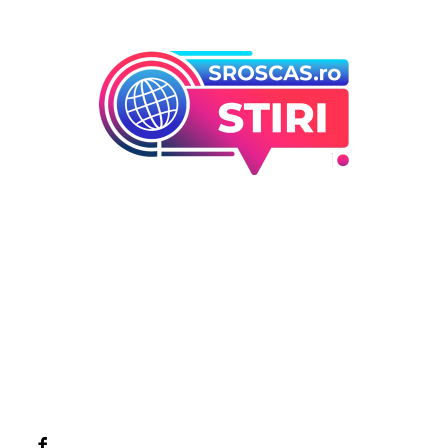
Bun venit la Sroscas.ro
Sroscas.ro un site de știri / blog de noutăți, dedicat
diseminării de informații și actualități. Acesta oferă articole,
reportaje și analize pe teme diverse, de la evenimente
curente la subiecte specifice de interes. Este un spațiu
digital pentru informare și educație. Contactati-ne oricand
la adresa: contact@sroscas.ro