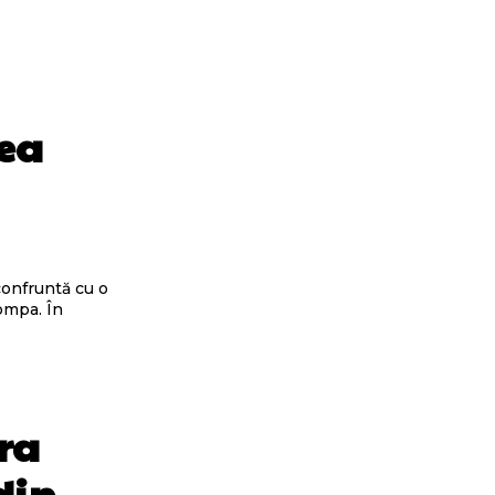
tea
confruntă cu o
pompa. În
ra
din