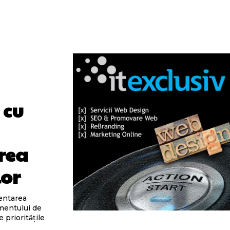
 cu
rea
lor
mentarea
mentului de
 prioritățile