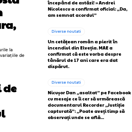
începând de astăzi! » Andrei
n
Nicolescu a confirmat oficial: „Da,
am semnat acordul”
ara,
Diverse noutati
Un cetățean român a pierit în
incendiul din Elveția. MAE a
rile la
confirmat că este vorba despre
ariațiile de
tânărul de 17 ani care era dat
dispărut.
Diverse noutati
 de
Nicușor Dan „asaltat” pe Facebook
cu mesaje ce îi cer să urmărească
documentarul Recorder „Justiție
l
capturată”: „Poate aveți timp să
observați unde se află...