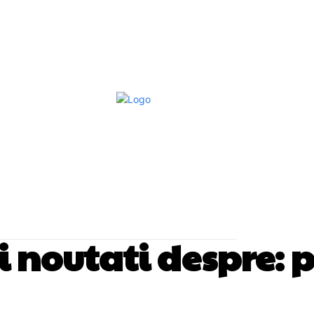
Afaceri Si Industrii
Home & Deco
S
si noutati despre:
p