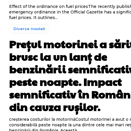
Effect of the ordinance on fuel pricesThe recently publi
emergency ordinance in the Official Gazette has a signifi
fuel prices. It outlines...
Diverse noutati
Prețul motorinei a sări
brusc la un lanț de
benzinării semnificati
peste noapte. Impact
semnificativ în Român
din cauza rușilor.
creșterea costurilor la motorinăCostul motorinei a avut o
considerabilă peste noapte la una dintre cele mai mari re
benzinării din România. Această...