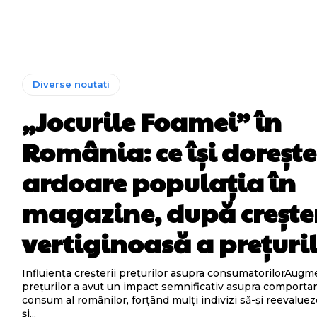
Diverse noutati
„Jocurile Foamei” în
România: ce își dorește
ardoare populația în
magazine, după crește
vertiginoasă a prețuri
Influiența creșterii prețurilor asupra consumatorilorAug
prețurilor a avut un impact semnificativ asupra comporta
consum al românilor, forțând mulți indivizi să-și reevalueze
și...