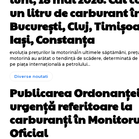
un litru de carburant î
București, Cluj, Timișo
Iași, Constanța
evoluția prețurilor la motorinăÎn ultimele săptămâni, prețu
motorină au arătat o tendință de scădere, determinată de v
pe piața internațională a petrolului...
Diverse noutati
Publicarea Ordonanței
urgență referitoare la
carburanți în Monitoru
Oficial