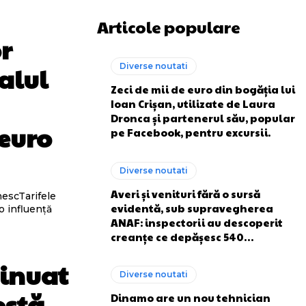
Articole populare
r
Diverse noutati
ralul
Zeci de mii de euro din bogăția lui
Ioan Crișan, utilizate de Laura
Dronca și partenerul său, popular
 euro
pe Facebook, pentru excursii.
Diverse noutati
Averi și venituri fără o sursă
ânescTarifele
evidentă, sub supravegherea
o influență
ANAF: inspectorii au descoperit
creanțe ce depășesc 540…
minuat
Diverse noutati
ostă
Dinamo are un nou tehnician