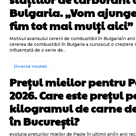
Bulgaria. „Vom ajunge
fim tot mai mulți aici”
Motivul avansului cererii de combustibil în BulgariaÎn anii
cererea de combustibil în Bulgaria a cunoscut o creștere n
influențată de o serie de...
Diverse noutati
Prețul mieilor pentru P
2026. Care este prețul p
kilogramul de carne d
în București?
evoluția prețurilor mieilor de Paște în ultimii aniÎn anii rec