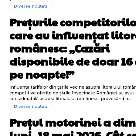
Diverse noutati
Prețurile competitorilo
care au influențat lito
românesc: „Cazări
disponibile de doar 16
pe noapte!”
Influența tarifelor din țările vecine asupra litoralului rom
competitive oferite de țările învecinate României au avut 
considerabilă asupra litoralului românesc, provocând o...
Diverse noutati
Prețul motorinei a di
luni, 18 mai 2026. Cât c