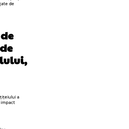
țate de
 de
 de
lului,
ițeiului a
n impact