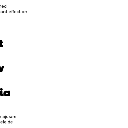
shed
cant effect on
t
v
ia
 majorare
țele de