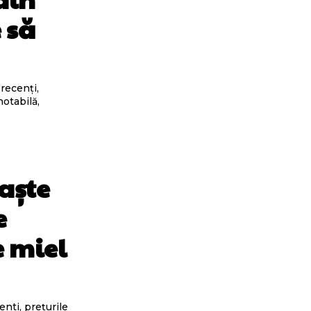
 să
 recenți,
otabilă,
aște
e
e miel
enti, prețurile