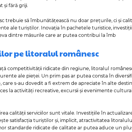
și fără griji.
c trebuie să îmbunătățească nu doar prețurile, ci și cali
te ale turiștilor. Inovația în pachetele turistice, investiții
eva dintre măsurile care ar putea contribui la îmb
ilor pe litoralul românesc
ă competitivității ridicate din regiune, litoralul românes
rente ale pieței. Un prim pas ar putea consta în diversif
, care s-au dovedit a fi extrem de apreciate în alte destin
es la activități recreative, excursii și evenimente cultura
alității serviciilor sunt vitale. Investițiile în actualizar
 satisfacția turiștilor și, implicit, atractivitatea litoralu
nor standarde ridicate de calitate ar putea aduce un plu