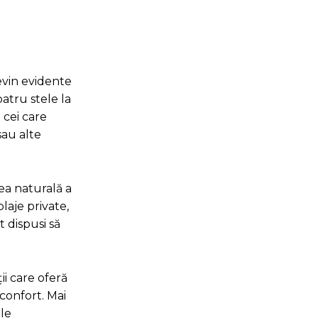
evin evidente
patru stele la
 cei care
sau alte
țea naturală a
laje private,
t dispusi să
ii care oferă
 confort. Mai
ile