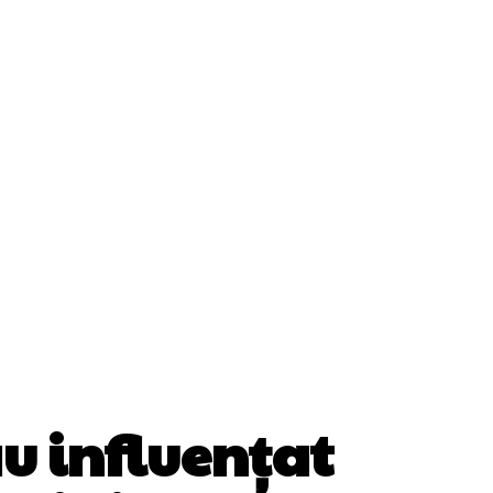
ii
Cultura Si Entertainment
Diverse Noutati
Sănătate / Hobby
Tech
au influențat