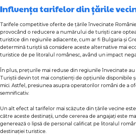
Influența tarifelor din țările vec
Tarifele competitive oferite de țările învecinate Românie
provocând o reducere a numărului de turiști care optează
turistice din regiunile adiacente, cum ar fi Bulgaria și Gr
determină turiștii să considere aceste alternative mai ec
turistice de pe litoralul românesc, având un impact negativ
În plus, prețurile mai reduse din regiunile învecinate au c
Turiștii devin tot mai conștienți de opțiunile disponibile ș
mici. Astfel, presiunea asupra operatorilor români de a of
semnificativ.
Un alt efect al tarifelor mai scăzute din țările vecine 
către aceste destinații, unde cererea de angajați este m
generează o lipsă de personal calificat pe litoralul românesc
destinației turistice.