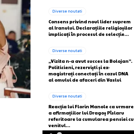
Diverse noutati
Consens privind noul lider suprem
al Iranului. Declarațiile religioșilor
implicați în procesul de selecție…
Diverse noutati
„Vizita n-a avut succes la Bolojan”.
Politicieni, rezerviști și ex-
magistrați conectați în cazul DNA
al omului de afaceri din Vaslui
Diverse noutati
Reacția lui Florin Manole ca urmare
a afirmațiilor lui Dragoș Pîslaru
referitoare la cumularea pensiei cu
venitul…