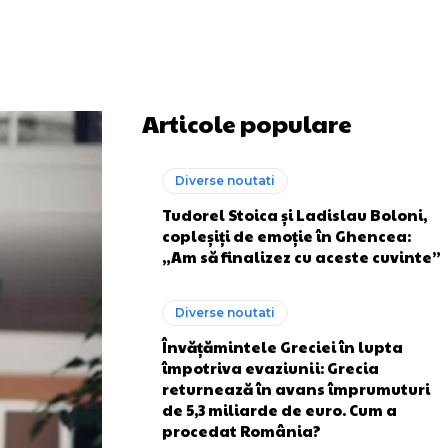
Articole populare
Diverse noutati
Tudorel Stoica și Ladislau Boloni,
copleșiți de emoție în Ghencea:
„Am să finalizez cu aceste cuvinte”
Diverse noutati
Învățămintele Greciei în lupta
împotriva evaziunii: Grecia
returnează în avans împrumuturi
de 5,3 miliarde de euro. Cum a
procedat România?