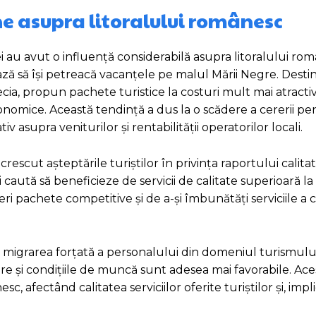
ine asupra litoralului românesc
i au avut o influență considerabilă asupra litoralului ro
 să își petreacă vacanțele pe malul Mării Negre. Destina
ecia, propun pachete turistice la costuri mult mai atractiv
onomice. Această tendință a dus la o scădere a cererii pen
 asupra veniturilor și rentabilității operatorilor locali.
rescut așteptările turiștilor în privința raportului calita
i caută să beneficieze de servicii de calitate superioară la
eri pachete competitive și de a-și îmbunătăți serviciile a 
este migrarea forțată a personalului din domeniul turismu
are și condițiile de muncă sunt adesea mai favorabile. A
, afectând calitatea serviciilor oferite turiștilor și, impli