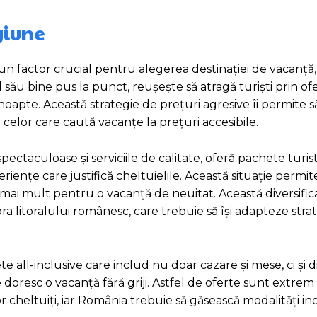
giune
un factor crucial pentru alegerea destinației de vacanță
 său bine pus la punct, reușește să atragă turiști prin of
oapte. Această strategie de prețuri agresive îi permite 
l celor care caută vacanțe la prețuri accesibile.
ectaculoase și serviciile de calitate, oferă pachete turist
eriențe care justifică cheltuielile. Această situație permit
ă mai mult pentru o vacanță de neuitat. Această diversific
 litoralului românesc, care trebuie să își adapteze strat
e all-inclusive care includ nu doar cazare și mese, ci și di
are doresc o vacanță fără griji. Astfel de oferte sunt extr
or cheltuiți, iar România trebuie să găsească modalități i