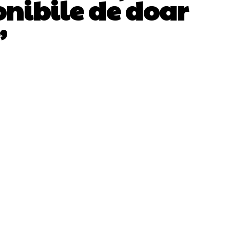
onibile de doar
”
WhatsApp