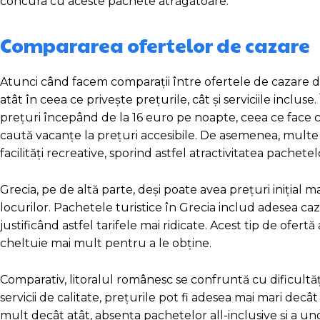
concura cu aceste pachete atrăgătoare.
Compararea ofertelor de cazare
Atunci când facem comparații între ofertele de cazare de 
atât în ceea ce privește prețurile, cât și serviciile incluse.
prețuri începând de la 16 euro pe noapte, ceea ce face c
caută vacanțe la prețuri accesibile. De asemenea, multe d
facilități recreative, sporind astfel atractivitatea pachetel
Grecia, pe de altă parte, deși poate avea prețuri inițial 
locurilor. Pachetele turistice în Grecia includ adesea caza
justificând astfel tarifele mai ridicate. Acest tip de ofert
cheltuie mai mult pentru a le obține.
Comparativ, litoralul românesc se confruntă cu dificultăți î
servicii de calitate, prețurile pot fi adesea mai mari dec
mult decât atât, absența pachetelor all-inclusive și a unor