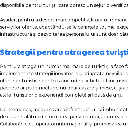
disponibile pentru turiștii care doresc un sejur diversificat 
Așadar, pentru a deveni mai competitiv, litoralul românes
serviciilor oferite, adaptându-se la cerințele tot mai exigen
infrastructură și dezvoltarea personalului sunt doar cât
Strategii pentru atragerea turișt
Pentru a atrage un număr mai mare de turiști și a face faț
implementeze strategii inovatoare și adaptate nevoilor cu
ofertelor turistice pentru a include pachete all-inclusive
pachete ar putea include nu doar cazare și mese, ci și acc
astfel turiștilor o experiență completă și lipsită de griji.
De asemenea, modernizarea infrastructurii și îmbunătățirea c
de cazare, alături de formarea personalului, ar putea crește
Colaborările cu operatori internaționali și promovarea u