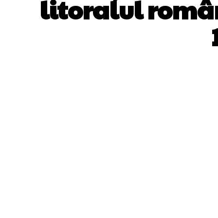
litoralul româ
ACȚIUNE