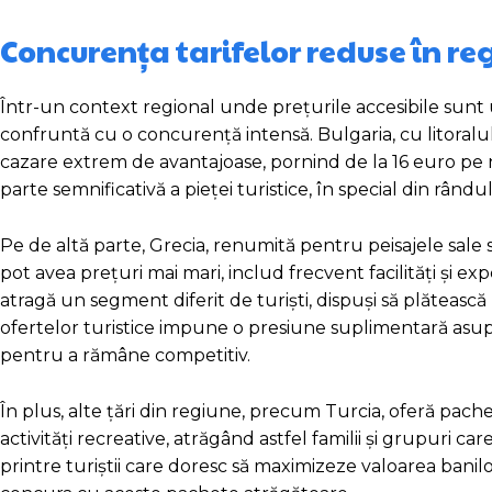
Concurența tarifelor reduse în re
Într-un context regional unde prețurile accesibile sunt 
confruntă cu o concurență intensă. Bulgaria, cu litoralul
cazare extrem de avantajoase, pornind de la 16 euro pe n
parte semnificativă a pieței turistice, în special din rându
Pe de altă parte, Grecia, renumită pentru peisajele sale sp
pot avea prețuri mai mari, includ frecvent facilități și exp
atragă un segment diferit de turiști, dispuși să plăteasc
ofertelor turistice impune o presiune suplimentară asupra
pentru a rămâne competitiv.
În plus, alte țări din regiune, precum Turcia, oferă pachet
activități recreative, atrăgând astfel familii și grupuri c
printre turiștii care doresc să maximizeze valoarea banil