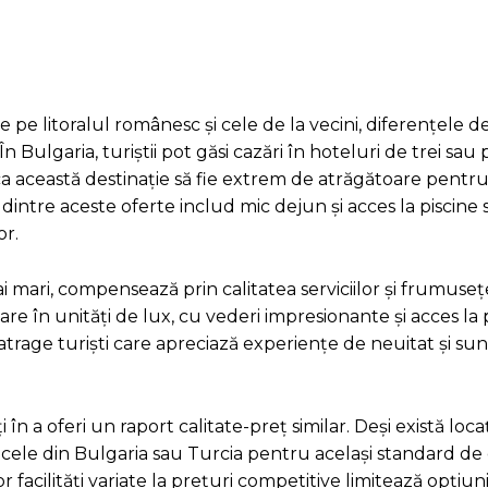
pe litoralul românesc și cele de la vecini, diferențele d
 În Bulgaria, turiștii pot găsi cazări în hoteluri de trei sau 
a această destinație să fie extrem de atrăgătoare pentru
intre aceste oferte includ mic dejun și acces la piscine 
or.
mai mari, compensează prin calitatea serviciilor și frumuse
re în unități de lux, cu vederi impresionante și acces la p
ă atrage turiști care apreciază experiențe de neuitat și sun
n a oferi un raport calitate-preț similar. Deși există locaț
ât cele din Bulgaria sau Turcia pentru același standard de
 facilități variate la prețuri competitive limitează opțiun