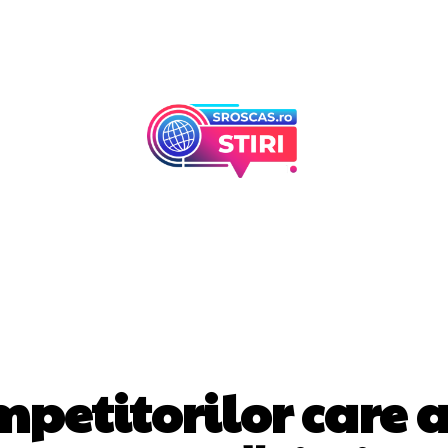
Afaceri Si Industr
Home & Deco
DIVERSE NOUTATI
mpetitorilor care 