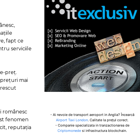
mânesc,
țiile
e, fapt ce
tru serviciile
te-preț.
 prețuri mai
crescut
lui românesc
- Ai nevoie de transport aeroport in Anglia? Încearcă
cest fenomen
Airport Taxi London
. Calitate la prețul corect.
- Companie specializata in tranzactionarea de
cit, reputația
Criptomonede
si infrastructura blockchain.