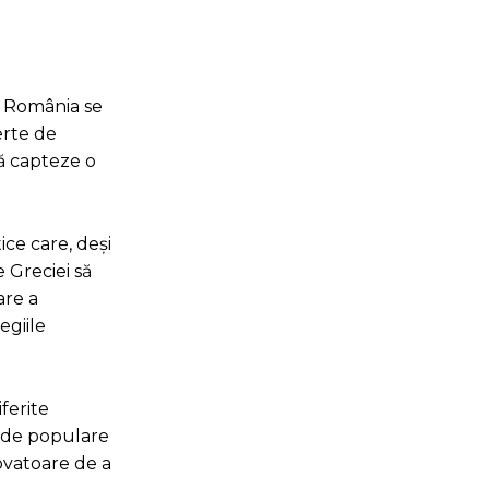
, România se
erte de
să capteze o
ice care, deși
e Greciei să
are a
egiile
ferite
em de populare
novatoare de a