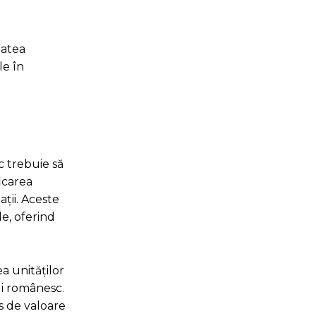
tatea
le în
c trebuie să
icarea
ații. Aceste
le, oferind
ea unităților
lui românesc.
s de valoare