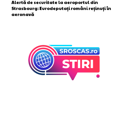
Alertă de securitate la aeroportul din
Strasbourg: Eurodeputați români reținuți în
aeronavă
Bun venit la Sroscas.ro
Sroscas.ro un site de știri / blog de noutăți, dedicat
diseminării de informații și actualități. Acesta oferă articole,
reportaje și analize pe teme diverse, de la evenimente
curente la subiecte specifice de interes. Este un spațiu