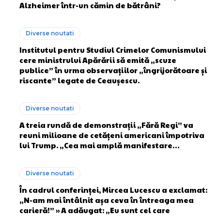
Alzheimer într-un cămin de bătrâni?
Diverse noutati
Institutul pentru Studiul Crimelor Comunismului
cere ministrului Apărării să emită „scuze
publice” în urma observațiilor „îngrijorătoare și
riscante” legate de Ceaușescu.
Diverse noutati
A treia rundă de demonstrații „Fără Regi” va
reuni milioane de cetățeni americani împotriva
lui Trump. „Cea mai amplă manifestare…
Diverse noutati
În cadrul conferinței, Mircea Lucescu a exclamat:
„N-am mai întâlnit așa ceva în întreaga mea
carieră!” » A adăugat: „Eu sunt cel care