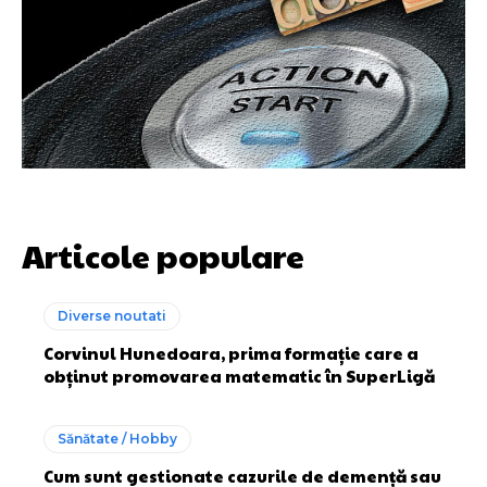
Articole populare
Diverse noutati
Corvinul Hunedoara, prima formație care a
obținut promovarea matematic în SuperLigă
Sănătate / Hobby
Cum sunt gestionate cazurile de demență sau