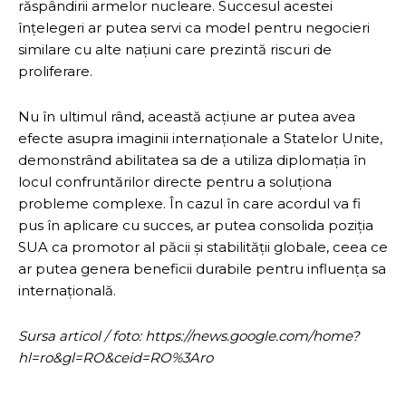
răspândirii armelor nucleare. Succesul acestei
înțelegeri ar putea servi ca model pentru negocieri
similare cu alte națiuni care prezintă riscuri de
proliferare.
Nu în ultimul rând, această acțiune ar putea avea
efecte asupra imaginii internaționale a Statelor Unite,
demonstrând abilitatea sa de a utiliza diplomația în
locul confruntărilor directe pentru a soluționa
probleme complexe. În cazul în care acordul va fi
pus în aplicare cu succes, ar putea consolida poziția
SUA ca promotor al păcii și stabilității globale, ceea ce
ar putea genera beneficii durabile pentru influența sa
internațională.
Sursa articol / foto: https://news.google.com/home?
hl=ro&gl=RO&ceid=RO%3Aro