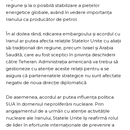
regiune și la o posibilă stabilizare a piețelor
energetice globale, având în vedere importanța
Iranului ca producător de petrol.
În al doilea rând, ridicarea embargoului și acordul cu
Iranul ar putea afecta relațiile Statelor Unite cu aliații
săi tradiționali din regiune, precum Israel și Arabia
Saudită, care au fost sceptici în privința deschiderii
către Teheran. Administrația americană va trebui să
gestioneze cu atenție aceste relații pentru a se
asigura că parteneriatele strategice nu sunt afectate
negativ de noua direcție diplomatică.
De asemenea, acordul ar putea influența politica
SUA în domeniul neproliferării nucleare. Prin
angajamentul de a urmări cu atenție activitățile
nucleare ale Iranului, Statele Unite își reafirmă rolul
de lider în eforturile internaționale de prevenire a