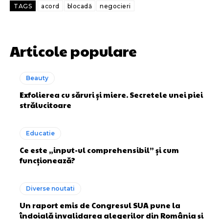
TAGS
acord
blocadă
negocieri
Articole populare
Beauty
Exfolierea cu săruri și miere. Secretele unei piei
strălucitoare
Educatie
Ce este „input-ul comprehensibil” și cum
funcționează?
Diverse noutati
Un raport emis de Congresul SUA pune la
îndoială invalidarea alegerilor din România și