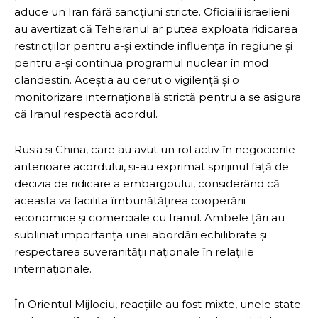
aduce un Iran fără sancțiuni stricte. Oficialii israelieni
au avertizat că Teheranul ar putea exploata ridicarea
restricțiilor pentru a-și extinde influența în regiune și
pentru a-și continua programul nuclear în mod
clandestin. Aceștia au cerut o vigilență și o
monitorizare internațională strictă pentru a se asigura
că Iranul respectă acordul.
Rusia și China, care au avut un rol activ în negocierile
anterioare acordului, și-au exprimat sprijinul față de
decizia de ridicare a embargoului, considerând că
aceasta va facilita îmbunătățirea cooperării
economice și comerciale cu Iranul. Ambele țări au
subliniat importanța unei abordări echilibrate și
respectarea suveranității naționale în relațiile
internaționale.
În Orientul Mijlociu, reacțiile au fost mixte, unele state