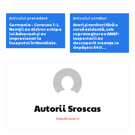
Articolul precedent
Articolul următor
Germania – Curacao 7-1.
Averi și venituri fără o
Nemții au distrus echipa
sursă evidentă, sub
lui Advocaat și au
supravegherea ANAF:
impresionat la
inspectorii au
începutul în Mondiale.
descoperit creanțe ce
depășesc 540…
Autorii Sroscas
https://sroscas.ro