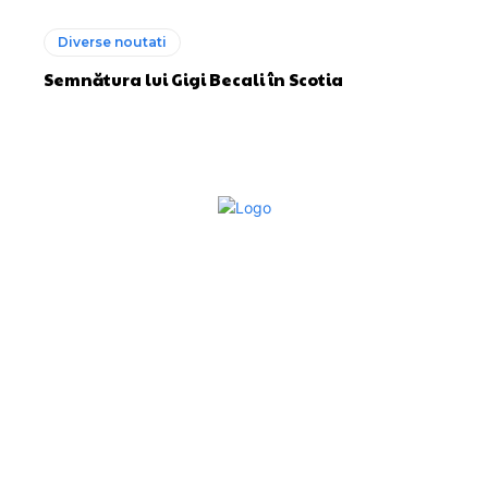
Diverse noutati
Semnătura lui Gigi Becali în Scotia
Bun venit la Sroscas.ro
Sroscas.ro un site de știri / blog de noutăți, dedicat
diseminării de informații și actualități. Acesta oferă articole,
reportaje și analize pe teme diverse, de la evenimente
curente la subiecte specifice de interes. Este un spațiu
digital pentru informare și educație. Contactati-ne oricand
la adresa: contact@sroscas.ro