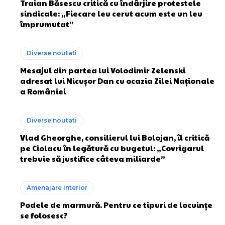
Traian Băsescu critică cu îndârjire protestele
sindicale: „Fiecare leu cerut acum este un leu
împrumutat”
Diverse noutati
Mesajul din partea lui Volodimir Zelenski
adresat lui Nicușor Dan cu ocazia Zilei Naționale
a României
Diverse noutati
Vlad Gheorghe, consilierul lui Bolojan, îl critică
pe Ciolacu în legătură cu bugetul: „Covrigarul
trebuie să justifice câteva miliarde”
Amenajare interior
Podele de marmură. Pentru ce tipuri de locuințe
se folosesc?