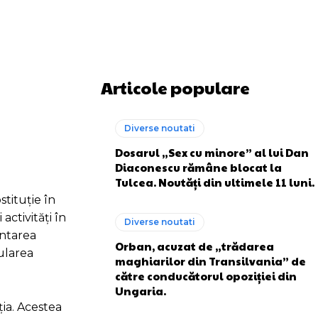
Articole populare
Diverse noutati
Dosarul „Sex cu minore” al lui Dan
Diaconescu rămâne blocat la
Tulcea. Noutăți din ultimele 11 luni.
stituție în
ctivități în
Diverse noutati
entarea
Orban, acuzat de „trădarea
ularea
maghiarilor din Transilvania” de
către conducătorul opoziției din
Ungaria.
ția. Acestea