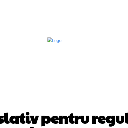
Afaceri Si Industrii
Home & Deco
S
DIVERSE NOUTATI
islativ pentru re