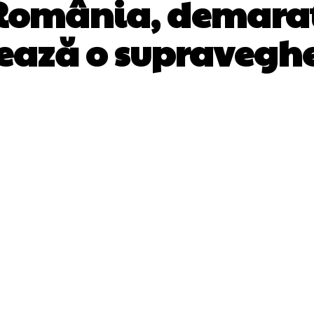
n România, demara
ează o supravegh
Facebook
Twitter
Pinterest