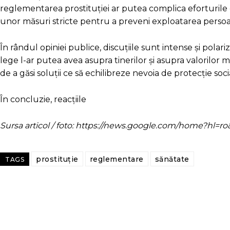
reglementarea prostituției ar putea complica eforturil
unor măsuri stricte pentru a preveni exploatarea persoan
În rândul opiniei publice, discuțiile sunt intense și polar
lege l-ar putea avea asupra tinerilor și asupra valorilor mo
de a găsi soluții ce să echilibreze nevoia de protecție soci
În concluzie, reacțiile
Sursa articol / foto: https://news.google.com/home?hl
prostituție
reglementare
sănătate
TAGS