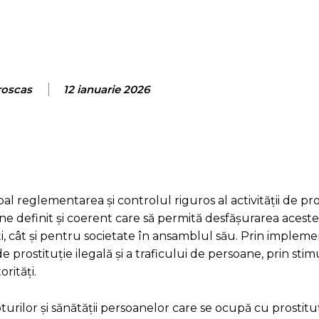
roscas
12 ianuarie 2026
l reglementarea și controlul riguros al activității de pro
 definit și coerent care să permită desfășurarea acestei a
cați, cât și pentru societate în ansamblul său. Prin implem
rostituție ilegală și a traficului de persoane, prin stim
rități.
pturilor și sănătății persoanelor care se ocupă cu prostitu