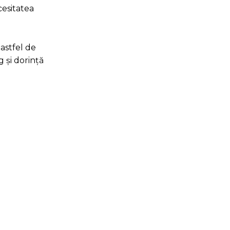
cesitatea
 astfel de
g și dorință