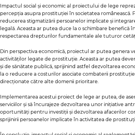
Impactul social și economic al proiectului de lege repre
percepția asupra prostituției în societatea românească. P
reducerea stigmatizării persoanelor implicate și integrar
legală. Aceasta ar putea duce la o schimbare benefică în m
respectarea drepturilor fundamentale ale tuturor cetăț
Din perspectiva economică, proiectul ar putea genera v
activităților legate de prostituție. Aceasta ar putea dev
și de sănătate publică, sprijinind astfel dezvoltarea eco
la o reducere a costurilor asociate combaterii prostituției
direcționate către alte domenii prioritare.
Implementarea acestui proiect de lege ar putea, de ase
serviciilor și să încurajeze dezvoltarea unor inițiative an
oportunități pentru investiții și dezvoltarea afacerilor con
sprijinirii persoanelor implicate în activitatea de prostituți
În concluzie, impactul social și economic al reglementării