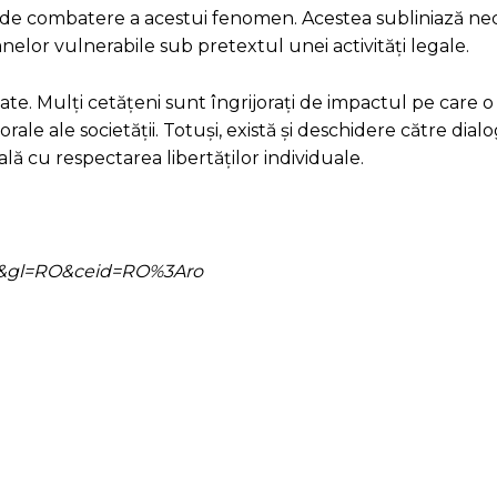
e de combatere a acestui fenomen. Acestea subliniază ne
elor vulnerabile sub pretextul unei activități legale.
izate. Mulți cetățeni sunt îngrijorați de impactul pe care o
rale ale societății. Totuși, există și deschidere către dialo
ală cu respectarea libertăților individuale.
=ro&gl=RO&ceid=RO%3Aro