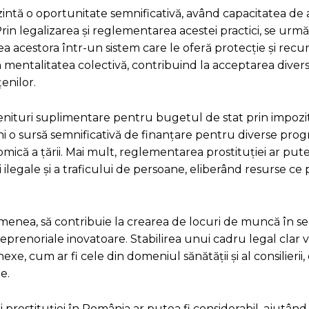
zintă o oportunitate semnificativă, având capacitatea de
rin legalizarea și reglementarea acestei practici, se urm
ea acestora într-un sistem care le oferă protecție și rec
entalitatea colectivă, contribuind la acceptarea diversită
enilor.
enituri suplimentare pentru bugetul de stat prin impozi
eni o sursă semnificativă de finanțare pentru diverse pro
nomică a țării. Mai mult, reglementarea prostituției ar p
 ilegale și a traficului de persoane, eliberând resurse ce p
menea, să contribuie la crearea de locuri de muncă în s
treprenoriale inovatoare. Stabilirea unui cadru legal clar 
exe, cum ar fi cele din domeniul sănătății și al consilierii,
e.
 prostituției în România ar putea fi considerabil, ajutând