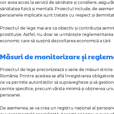
vor avea acces la servicii de sănătate și consiliere, asigu
sănătatea fizică și mentală. Proiectul include, de asemen
persoanele implicate sunt tratate cu respect și demnitat
Proiectul de lege mai are ca obiectiv și contribuția semn
prostituție. Astfel, nu doar se urmărește reglementarea un
economic care să susțină dezvoltarea economică a țării.
Măsuri de monitorizare și regle
Proiectul de lege preconizează o serie de măsuri stricte 
România. Printre acestea se află înregistrarea obligatori
ce va permite autorităților să supravegheze și să gestion
cerințe specifice, precum vârsta minimă și obținerea unu
persoanei.
De asemenea, se va crea un registru național al persoanel