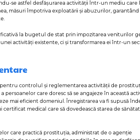
rându-se astfel desfășurarea activității într-un mediu care
ea, măsuri împotriva exploatării și abuzurilor, garantând
e.
ificativă la bugetul de stat prin impozitarea veniturilor 
ei activități existente, ci și transformarea ei într-un se
mentare
pentru controlul și reglementarea activității de prostituț
e a persoanelor care doresc să se angajeze în această acti
eze mai eficient domeniul. Înregistrarea va fi supusă înde
i certificat medical care să dovedească starea de sănătat
or care practică prostituția, administrat de o agenție