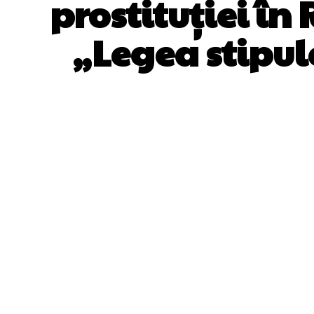
prostituției î
„Legea stipul
ACȚIUNE