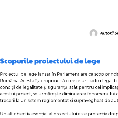
Autorii S
Scopurile proiectului de lege
Proiectul de lege lansat în Parlament are ca scop principa
România. Acesta își propune să creeze un cadru legal bine
condiții de legalitate și siguranță, atât pentru cei impli
acestui proiect, se urmărește diminuarea fenomenului de p
trecerii la un sistem reglementat și supravegheat de auto
Un alt obiectiv esențial al proiectului este protecția dre