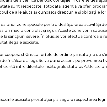
gația de a verifica periodic condițiile în care se desfășo
nătate sunt respectate. Totodată, agenția va oferi progr
l de a le ajuta să cunoască drepturile și obligațiile lor 
ea unor zone speciale pentru desfășurarea activității de 
ea un mediu controlat și sigur. Aceste zone vor fi supuse 
e la sancțiuni severe. În plus, se vor efectua controale 
ăți ilegale asociate.
vor coopera strâns cu forțele de ordine și instituțiile de s
 de încălcare a legii. Se va pune accent pe prevenirea tr
icientă între diferitele instituții ale statului. Astfel, se 
rile asociate prostituției și a asigura respectarea legii.