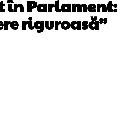
t în Parlament:
ere riguroasă”
WhatsApp