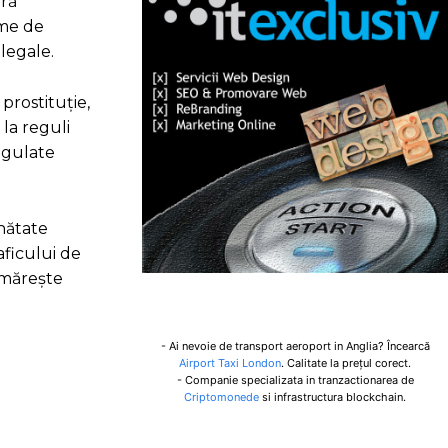
ară
ame de
legale.
prostituție,
la reguli
regulate
ănătate
aficului de
urmărește
- Ai nevoie de transport aeroport in Anglia? Încearcă
Airport Taxi London
. Calitate la prețul corect.
- Companie specializata in tranzactionarea de
Criptomonede
si infrastructura blockchain.