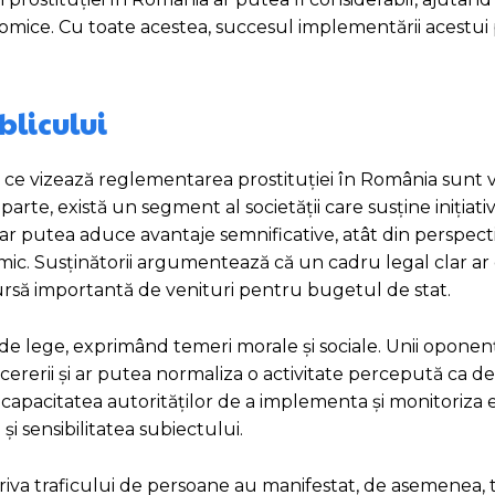
conomice. Cu toate acestea, succesul implementării acestui
blicului
ege ce vizează reglementarea prostituției în România sunt v
arte, există un segment al societății care susține inițiativ
ar putea aduce avantaje semnificative, atât din perspecti
ic. Susținătorii argumentează că un cadru legal clar ar 
sursă importantă de venituri pentru bugetul de stat.
i de lege, exprimând temeri morale și sociale. Unii oponenț
 cererii și ar putea normaliza o activitate percepută ca d
 capacitatea autorităților de a implementa și monitoriza e
 sensibilitatea subiectului.
iva traficului de persoane au manifestat, de asemenea, 