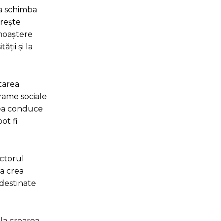
 a schimba
ărește
unoaștere
ții și la
tarea
grame sociale
utea conduce
ot fi
ectorul
va crea
 destinate
 la crearea