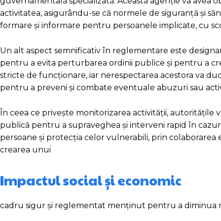
guvernamentală specializată. Această agenție va avea obli
activitatea, asigurându-se că normele de siguranță și să
formare și informare pentru persoanele implicate, cu scopu
Un alt aspect semnificativ în reglementare este designar
pentru a evita perturbarea ordinii publice și pentru a cr
stricte de funcționare, iar nerespectarea acestora va duc
pentru a preveni și combate eventuale abuzuri sau activit
În ceea ce privește monitorizarea activității, autoritățile 
publică pentru a supraveghea și interveni rapid în cazuri
persoane și protecția celor vulnerabili, prin colaborarea ef
crearea unui
Impactul social și economic
cadru sigur și reglementat menținut pentru a diminua riscu