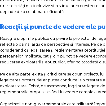
unei societăți mai incluzive și la stimularea creșterii e
depinde de o colaborare eficientă
Reacții și puncte de vedere ale pu
Reacțiile și opiniile publice cu privire la proiectul de l
reflectă o gamă largă de perspective și interese. Pe de o p
considerând că legalizarea și reglementarea prostituției 
persoanelor implicate, cât și din punct de vedere econom
reducerea exploatării și abuzurilor, oferind totodată o 
Pe de altă parte, există și critici care se opun proiectulu
legalizarea prostituției ar putea conduce la o creștere a
exploatatoare. Există, de asemenea, îngrijorări legate de
reglementările propuse, având în vedere complexitatea și
Organizațiile non-guvernamentale care militează împotr