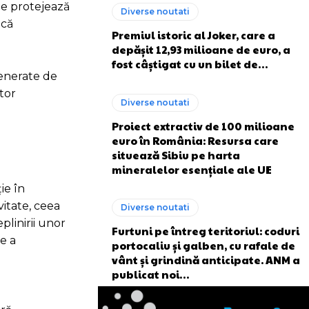
 le protejează
Diverse noutati
 că
Premiul istoric al Joker, care a
depășit 12,93 milioane de euro, a
fost câștigat cu un bilet de…
generate de
ctor
Diverse noutati
Proiect extractiv de 100 milioane
euro în România: Resursa care
situează Sibiu pe harta
mineralelor esențiale ale UE
ie în
vitate, ceea
Diverse noutati
plinirii unor
Furtuni pe întreg teritoriul: coduri
e a
portocaliu și galben, cu rafale de
vânt și grindină anticipate. ANM a
publicat noi…