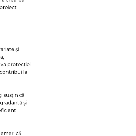
 proiect
ariate și
a,
va protecției
contribui la
i susțin că
egradantă și
ficient
temeri că