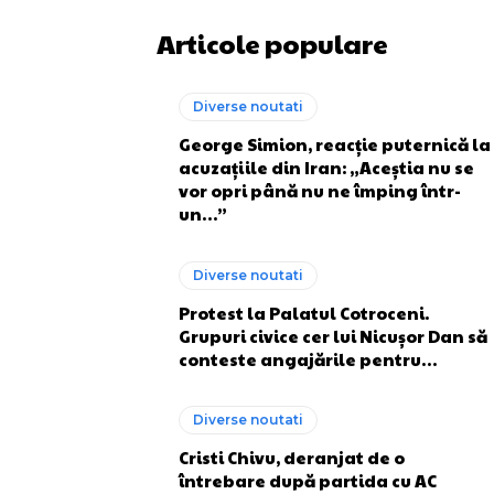
Articole populare
Diverse noutati
George Simion, reacție puternică la
acuzațiile din Iran: „Aceștia nu se
vor opri până nu ne împing într-
un…”
Diverse noutati
Protest la Palatul Cotroceni.
Grupuri civice cer lui Nicușor Dan să
conteste angajările pentru…
Diverse noutati
Cristi Chivu, deranjat de o
întrebare după partida cu AC