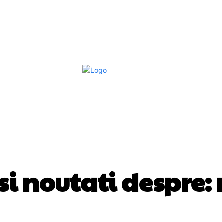
Afaceri Si Industrii
Home & Deco
S
 si noutati despre: