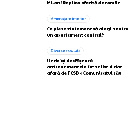
Milan! Replica oferită de român
Amenajare interior
Ce piese statement să alegi pentru
un apartament central?
Diverse noutati
Unde își desfășoară
antrenamentele fotbalistul dat
afară de FCSB » Comunicatul său