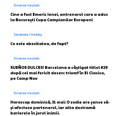
Diverse noutati
Cine a fost Emeric Ienei, antrenorul care a adus
la București Cupa Campionilor Europeni
Sănătate / Hobby
Ce este obezitatea, de fapt?
Diverse noutati
SUEÑOS DULCES! Barcelona a câștigat titlul #29
după cel mai fericit desen: triumf în El Clasico,
pe Camp Nou
Diverse noutati
Horoscop duminică, 31 mai: O zodie are șanse să-
și afecteze partenerul, iar alta destramă
barierele în jurul inimii.