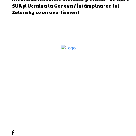
SUA și Ucraina la Geneva / Întâmpinarea lui
Zelensky cu un avertisment
Bun venit la Sroscas.ro
Sroscas.ro un site de știri / blog de noutăți, dedicat
diseminării de informații și actualități. Acesta oferă articole,
reportaje și analize pe teme diverse, de la evenimente
curente la subiecte specifice de interes. Este un spațiu
digital pentru informare și educație. Contactati-ne oricand
la adresa: contact@sroscas.ro