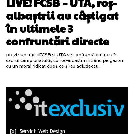
LIVE! FCSB – UTA, roș-
albaștrii au câștigat
în ultimele 3
confruntări directe
previziuni meciFCSB și UTA se confruntă din nou în
cadrul campionatului, cu roș-albaștrii intrând pe gazon
cu un moral ridicat după ce și-au adjudecat...