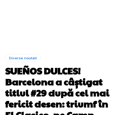
Diverse noutati
SUEÑOS DULCES!
Barcelona a câștigat
titlul #29 după cel mai
fericit desen: triumf în
El Clasico, pe Camp