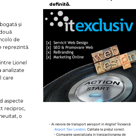
definită.
 bogată și
 două
incolo de
e reprezintă.
intre Lionel
a analizate
l care
nd aspecte
t reciproc,
euitat, o
- Ai nevoie de transport aeroport in Anglia? Încearcă
Airport Taxi London
. Calitate la prețul corect.
- Companie specializata in tranzactionarea de