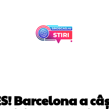
Afaceri Si Industr
Home & Deco
DIVERSE NOUTATI
 Barcelona a câșt