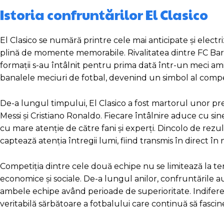
Istoria confruntărilor El Clasico
El Clasico se numără printre cele mai anticipate și electr
plină de momente memorabile. Rivalitatea dintre FC Barc
formații s-au întâlnit pentru prima dată într-un meci am
banalele meciuri de fotbal, devenind un simbol al competi
De-a lungul timpului, El Clasico a fost martorul unor pres
Messi și Cristiano Ronaldo. Fiecare întâlnire aduce cu sine
cu mare atenție de către fani și experți. Dincolo de rezu
captează atenția întregii lumi, fiind transmis în direct î
Competiția dintre cele două echipe nu se limitează la ter
economice și sociale. De-a lungul anilor, confruntările 
ambele echipe având perioade de superioritate. Indifere
veritabilă sărbătoare a fotbalului care continuă să fascin