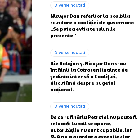
Diverse noutati
Nicușor Dan referitor la posibila
scindare a coaliției de guvernare:
„Se putea evita tensiunile
prezente”
Diverse noutati
Ilie Bolojan și Nicușor Dan s-au
întâlnit la Cotroceni înainte de
ședința intensă a Coaliției,
discutând despre bugetul
național.
Diverse noutati
De ce rafinăria Petrotel nu poate fi
reluată: Lukoil se opune,
autoritățile nu sunt capabile, iar
SUA nu a acordat o excepție clar