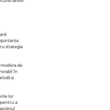
ucuria fanilor
anii
importanța
ru strategia
Atmosfera de
orabil în
lodii și
rile lor
e pentru a
prijinul