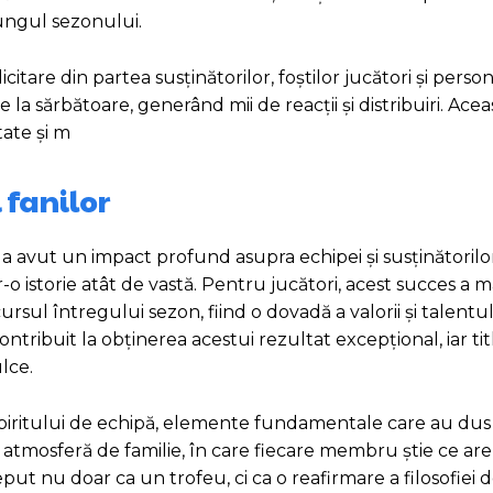
lungul sezonului.
tare din partea susținătorilor, foștilor jucători și persona
la sărbătoare, generând mii de reacții și distribuiri. Aceas
ate și m
 fanilor
 a avut un impact profund asupra echipei și susținătorilo
-o istorie atât de vastă. Pentru jucători, acest succes a 
l întregului sezon, fiind o dovadă a valorii și talentulu
ontribuit la obținerea acestui rezultat excepțional, iar tit
ulce.
 spiritului de echipă, elemente fundamentale care au dus
o atmosferă de familie, în care fiecare membru știe ce are
ut nu doar ca un trofeu, ci ca o reafirmare a filosofiei de