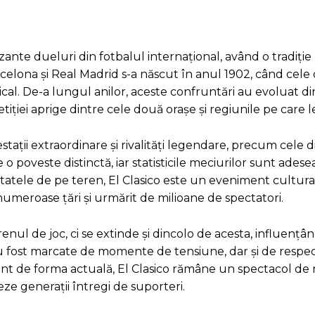
izante dueluri din fotbalul internațional, având o tradiție
elona și Real Madrid s-a născut în anul 1902, când cele
ical. De-a lungul anilor, aceste confruntări au evoluat d
ției aprige dintre cele două orașe și regiunile pe care l
tații extraordinare și rivalități legendare, precum cele d
 o poveste distinctă, iar statisticile meciurilor sunt adese
ltatele de pe teren, El Clasico este un eveniment cultura
n numeroase țări și urmărit de milioane de spectatori.
enul de joc, ci se extinde și dincolo de acesta, influențâ
au fost marcate de momente de tensiune, dar și de respec
nt de forma actuală, El Clasico rămâne un spectacol de n
eze generații întregi de suporteri.