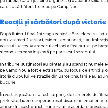
pe tabelă. Cu un joc bine organizat și o apărare solidă, ca
care au sărbătorit frenetic pe Camp Nou.
Reacții și sărbători după victorie
După fluierul final, întreaga echipă a Barcelonei s-a adun
entuziasmați. Jucătorii, evident emoționați, s-au îmbrăț
acestui succes. Antrenorul echipei a fost purtat pe braț
și conducerea sa inspirată pe parcursul sezonului.
În tribune, susținătorii au cântat și au scandat numele ec
pe Camp Nou a fost electrizantă, cu focuri de artificii 
istoria clubului. Pe străzile din Barcelona, fanii s-au a
bucurie.
În vestiar, jucătorii au fost surprinși de camerele de fi
preferate. Liderii echipei au rostit discursuri emoționante
ajunge în acest punct. În interviurile acordate presei, ju