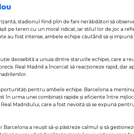
Nou
antă, stadionul fiind plin de fani nerăbdători să observ
t pe teren cu un moral ridicat, iar stilul lor de joc a ref
minute au fost intense, ambele echipe căutând să-și impună
ție deosebită a unuia dintre starurile echipei, care a reu
ecis. Real Madrid a încercat să reacționeze rapid, dar a
adrilenilor.
u oportunități pentru ambele echipe. Barcelona a menținu
nit în urma unei combinații rapide și eficiente între mijloca
a Real Madridului, care a fost nevoită să se expună pentr
 Barcelona a reușit să-și păstreze calmul și să gestionez