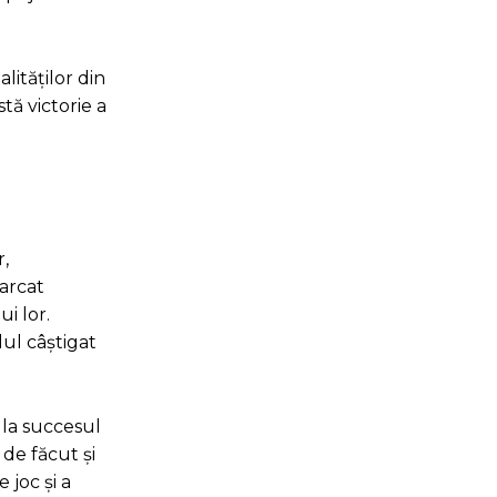
lităților din
tă victorie a
r,
marcat
i lor.
lul câștigat
 la succesul
 de făcut și
 joc și a