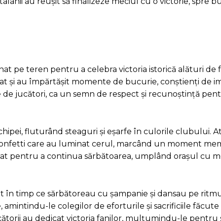
talanii au reușit să finalizeze meciul cu o victorie, spre b
at pe teren pentru a celebra victoria istorică alături de f
ișat și au împărtășit momente de bucurie, conștienți de 
e de jucători, ca un semn de respect și recunoștință pent
hipei, fluturând steaguri și eșarfe în culorile clubului. 
și confetti care au luminat cerul, marcând un moment mem
dunat pentru a continua sărbătoarea, umplând orașul cu me
lmat în timp ce sărbătoreau cu șampanie și dansau pe ritmu
, amintindu-le colegilor de eforturile și sacrificiile făcut
cătorii au dedicat victoria fanilor, mulțumindu-le pentru s