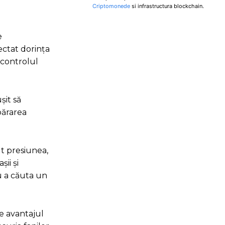
Criptomonede
si infrastructura blockchain.
e
lectat dorința
 controlul
șit să
părarea
t presiunea,
șii și
u a căuta un
e avantajul