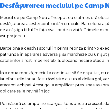
Desfășurarea meciului pe Camp 
Meciul de pe Camp Nou a început cu o atmosferă electriz
desfășurarea acestei confruntări cruciale. Barcelona a păși
de a câștiga titlul în fața rivalilor de-o viață. Primele 
asupra jocului.
Barcelona a deschis scorul în prima repriză printr-o execu
pătrundă în apărarea adversă și să marcheze cu un șut pr
catalanilor a fost impenetrabilă, blocând fiecare atac al m
În a doua repriză, meciul a continuat să fie disputat, c
iar eforturile lor au fost răsplătite cu un al doilea gol, ve
atacanții echipei. Acest gol a amplificat presiunea asupr
gol care să le revină în joc.
Pe măsură ce timpul se scurgea, tensiunea a crescut, dar