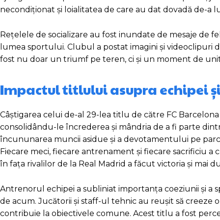
necondiționat și loialitatea de care au dat dovadă de-a 
Rețelele de socializare au fost inundate de mesaje de felici
lumea sportului. Clubul a postat imagini și videoclipuri de 
fost nu doar un triumf pe teren, ci și un moment de unit
Impactul titlului asupra echipei și
Câștigarea celui de-al 29-lea titlu de către FC Barcelona
consolidându-le încrederea și mândria de a fi parte dintr
încununarea muncii asidue și a devotamentului pe parcursu
Fiecare meci, fiecare antrenament și fiecare sacrificiu a c
în fața rivalilor de la Real Madrid a făcut victoria și mai d
Antrenorul echipei a subliniat importanța coeziunii și a
de acum. Jucătorii și staff-ul tehnic au reușit să creeze 
contribuie la obiectivele comune. Acest titlu a fost percep