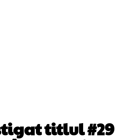
ii
Cultura Si Entertainment
Diverse Noutati
Sănătate / Hobby
Tech
igat titlul #29