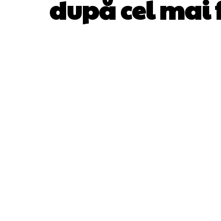
după cel mai f
ACȚIUNE