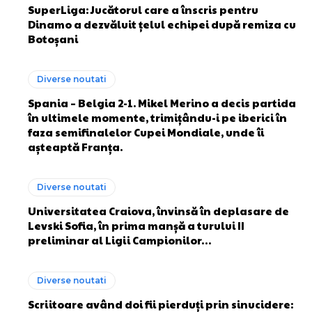
SuperLiga: Jucătorul care a înscris pentru
Dinamo a dezvăluit țelul echipei după remiza cu
Botoșani
Diverse noutati
Spania – Belgia 2-1. Mikel Merino a decis partida
în ultimele momente, trimițându-i pe iberici în
faza semifinalelor Cupei Mondiale, unde îi
așteaptă Franța.
Diverse noutati
Universitatea Craiova, învinsă în deplasare de
Levski Sofia, în prima manșă a turului II
preliminar al Ligii Campionilor…
Diverse noutati
Scriitoare având doi fii pierduți prin sinucidere: