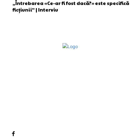
„Întrebarea «Ce-ar fi fost dacă?» este specifică
ficțiunii” | Interviu
Bun venit la Sroscas.ro
Sroscas.ro un site de știri / blog de noutăți, dedicat
diseminării de informații și actualități. Acesta oferă articole,
reportaje și analize pe teme diverse, de la evenimente
curente la subiecte specifice de interes. Este un spațiu
digital pentru informare și educație. Contactati-ne oricand
la adresa: contact@sroscas.ro