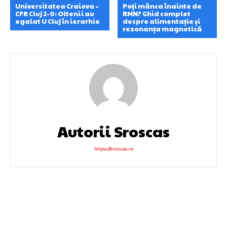
Universitatea Craiova –
Poți mânca înainte de
CFR Cluj 2-0: Oltenii au
RMN? Ghid complet
egalat U Cluj în ierarhie
despre alimentație și
rezonanța magnetică
Autorii Sroscas
https://sroscas.ro