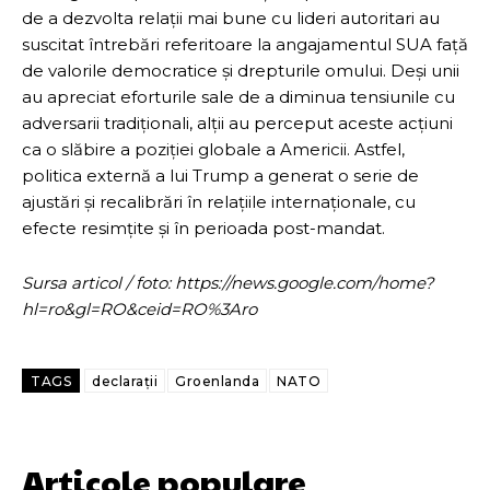
de a dezvolta relații mai bune cu lideri autoritari au
suscitat întrebări referitoare la angajamentul SUA față
de valorile democratice și drepturile omului. Deși unii
au apreciat eforturile sale de a diminua tensiunile cu
adversarii tradiționali, alții au perceput aceste acțiuni
ca o slăbire a poziției globale a Americii. Astfel,
politica externă a lui Trump a generat o serie de
ajustări și recalibrări în relațiile internaționale, cu
efecte resimțite și în perioada post-mandat.
Sursa articol / foto: https://news.google.com/home?
hl=ro&gl=RO&ceid=RO%3Aro
TAGS
declarații
Groenlanda
NATO
Articole populare