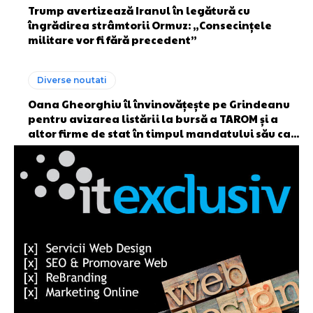
Trump avertizează Iranul în legătură cu
îngrădirea strâmtorii Ormuz: „Consecințele
militare vor fi fără precedent”
Diverse noutati
Oana Gheorghiu îl învinovățește pe Grindeanu
pentru avizarea listării la bursă a TAROM și a
altor firme de stat în timpul mandatului său ca...