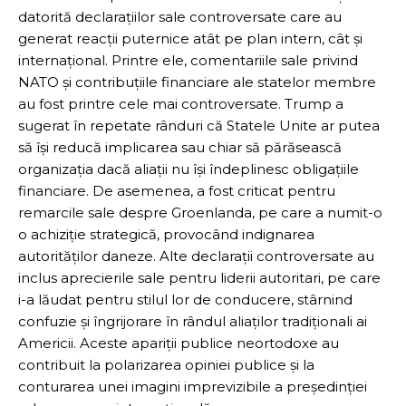
datorită declarațiilor sale controversate care au
generat reacții puternice atât pe plan intern, cât și
internațional. Printre ele, comentariile sale privind
NATO și contribuțiile financiare ale statelor membre
au fost printre cele mai controversate. Trump a
sugerat în repetate rânduri că Statele Unite ar putea
să își reducă implicarea sau chiar să părăsească
organizația dacă aliații nu își îndeplinesc obligațiile
financiare. De asemenea, a fost criticat pentru
remarcile sale despre Groenlanda, pe care a numit-o
o achiziție strategică, provocând indignarea
autorităților daneze. Alte declarații controversate au
inclus aprecierile sale pentru liderii autoritari, pe care
i-a lăudat pentru stilul lor de conducere, stârnind
confuzie și îngrijorare în rândul aliaților tradiționali ai
Americii. Aceste apariții publice neortodoxe au
contribuit la polarizarea opiniei publice și la
conturarea unei imagini imprevizibile a președinției